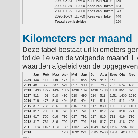
2020-03-28
115600
Kees van Hattem
435
2020-05-30
116600
Kees van Hattem
483
2020-07-25
117600
Kees van Hattem
543
2020-10-09
118700
Kees van Hattem
440
Totaal gemiddelde:
920
Kilometers per maand
Deze tabel bestaat uit kilometers g
tot de 1e van de volgende maand. He
waarden afgeleid van de opgegeven
Jan
Feb
Maa
Apr
Mei
Jun
Jul
Aug
Sept
Okt
Nov
2020
430
414
449
476
497
535
530
449
434
2019
481
350
387
521
697
909
751
796
753
674
438
2018
1436
1297
1434
1389
1436
1390
1436
1436
1088
851
693
2017
511
461
510
495
510
495
510
511
1151
1438
1390
2016
719
478
510
494
511
494
511
511
494
511
495
2015
817
738
816
791
816
791
817
839
1119
1158
1119
2014
817
738
816
790
817
791
817
817
790
818
791
2013
817
738
816
790
817
791
817
816
791
818
790
2012
817
764
816
790
817
791
816
817
791
818
790
2011
1184
1167
1131
1335
1702
1624
1649
1829
1796
1594
918
2010
1788
1892
2211
2585
2490
1786
1428
1532