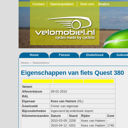
Contact
Openingstijden
Over ons
Dealers
Home
Fietsen
Onderhoud
Gebrui
Home
»
Statistieken
Eigenschappen van fiets Quest 380
Variant
Afleverdatum
09-01-2010
RAL
Eigenaar
Kees van Hattem
(NL)
Gewisseld
0 keer van eigenaar
Bijzonderheden
Ingevoerd bij orderboek import
Kilometerstanden
Datum
Stand
Rijder
Gem
2010-03-09
2258
Kees van Hattem
-
2010-04-12
4201
Kees van Hattem
1740