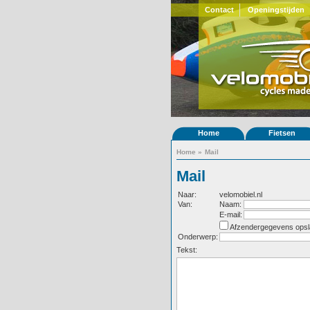
Contact
Openingstijden
Home
Fietsen
Home
»
Mail
Mail
Naar:
velomobiel.nl
Van:
Naam:
E-mail:
Afzendergegevens opsl
Onderwerp:
Tekst: