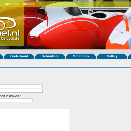
Over ons
Dealers
Onderhoud
Gebruikers
Orderboek
Gallery
aan in browser