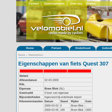
Contact
Openingstijden
Over ons
Dealers
Home
Fietsen
Onderhoud
Gebrui
Home
»
Statistieken
Eigenschappen van fiets Quest 307
Variant
Afleverdatum
02-03-2009
RAL
Eigenaar
Bram Blok
(NL)
Gewisseld
0 keer van eigenaar
Bijzonderheden
Ingevoerd bij orderboek import
Kilometerstanden
Datum
Stand
Rijder
Gem
2009-03-02
0
Bram Blok
-
2009-03-05
166
Bram Blok
1683