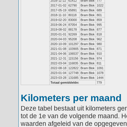
2016-11-22
61412
Bram Blok
777
2017-01-02
62790
Bram Blok
1022
2017-05-19
65891
Bram Blok
689
2018-11-10
80118
Bram Blok
801
2019-02-20
83000
Bram Blok
859
2019-06-24
87054
Bram Blok
995
2019-08-02
88178
Bram Blok
877
2020-01-01
92269
Bram Blok
818
2020-04-03
95208
Bram Blok
962
2020-10-09
101297
Bram Blok
980
2021-01-08
103905
Bram Blok
871
2021-04-06
106537
Bram Blok
910
2021-12-31
115156
Bram Blok
974
2022-03-04
116835
Bram Blok
811
2022-08-18
122822
Bram Blok
1091
2023-01-04
127748
Bram Blok
1078
2023-03-28
131685
Bram Blok
1444
Totaal gemiddelde:
779
Kilometers per maand
Deze tabel bestaat uit kilometers g
tot de 1e van de volgende maand. He
waarden afgeleid van de opgegeven