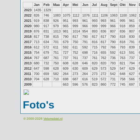
Jan
Feb
Maa
Apr
Mei
Jun
Jul
Aug
Sept
Okt
Nov
2023
1435
1329
2022
826
746
1083
1075
1112
1076
1111
1106
1063
1100
1062
2021
919
838
926
951
993
961
993
993
961
995
961
2020
980
917
979
965
999
966
999
999
966
918
859
2019
876
831
1013
981
1014
954
893
836
807
836
807
2018
817
738
815
790
817
790
817
817
790
818
830
2017
713
634
701
679
750
791
816
817
790
818
791
2016
612
572
611
592
611
592
715
792
766
793
839
2015
754
679
751
727
752
698
716
655
592
613
591
2014
767
687
761
737
761
737
761
762
736
763
737
2013
680
732
750
608
628
646
820
820
793
821
794
2012
647
598
628
609
630
609
629
573
529
547
629
2011
700
659
582
264
273
264
273
272
542
648
627
2010
704
628
710
698
687
616
519
572
731
758
566
2009
663
596
576
823
860
772
745
697
Foto's
© 2000-2026
Velomobiel.nl