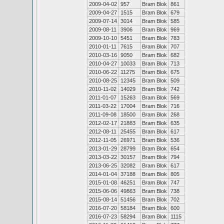
2009-04-02
957
Bram Blok
861
2009-04-27
1515
Bram Blok
679
2009-07-14
3014
Bram Blok
585
2009-08-11
3906
Bram Blok
969
2009-10-10
5451
Bram Blok
783
2010-01-11
7615
Bram Blok
707
2010-03-16
9050
Bram Blok
682
2010-04-27
10033
Bram Blok
713
2010-06-22
11275
Bram Blok
675
2010-08-25
12345
Bram Blok
509
2010-11-02
14029
Bram Blok
742
2011-01-07
15263
Bram Blok
569
2011-03-22
17004
Bram Blok
716
2011-09-08
18500
Bram Blok
268
2012-02-17
21883
Bram Blok
635
2012-08-11
25455
Bram Blok
617
2012-11-05
26971
Bram Blok
536
2013-01-29
28799
Bram Blok
654
2013-03-22
30157
Bram Blok
794
2013-06-25
32082
Bram Blok
617
2014-01-04
37188
Bram Blok
805
2015-01-08
46251
Bram Blok
747
2015-06-06
49863
Bram Blok
738
2015-08-14
51456
Bram Blok
702
2016-07-20
58184
Bram Blok
600
2016-07-23
58294
Bram Blok
1115