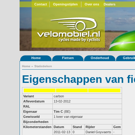
Contact
Openingstijden
Over ons
Dealers
Home
Fietsen
Onderhoud
Gebrui
Home
»
Statistieken
Eigenschappen van fi
Variant
carbon
Afleverdatum
13-02-2012
RAL
Eigenaar
Tim C
(BE)
Gewisseld
1 keer van eigenaar
Bijzonderheden
Kilometerstanden
Datum
Stand
Rijder
Gem
2011-02-13
0
Daniel Goyvaerts
-