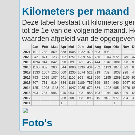
Kilometers per maand
Deze tabel bestaat uit kilometers g
tot de 1e van de volgende maand. He
waarden afgeleid van de opgegeven
Jan
Feb
Maa
Apr
Mei
Jun
Jul
Aug
Sept
Okt
Nov
D
2021
1017
755
869
838
1005
1032
470
603
908
2020
842
871
1233
902
1251
1259
569
730
1044
972
849
4
2019
1094
944
842
590
689
873
455
444
1048
1081
998
8
2018
1100
859
283
644
1080
1130
434
752
1133
1073
872
8
2017
1333
1057
1260
800
1235
1074
521
719
782
1037
998
4
2016
783
1058
1074
641
1100
963
611
580
1185
1269
1103
9
2015
707
761
919
834
1118
1109
757
699
852
940
1047
9
2014
1251
1023
1143
901
1047
1035
672
884
1228
985
1076
8
2013
303
767
996
940
953
923
953
1037
1010
1050
929
6
2012
1
268
308
938
895
915
945
977
294
3
2011
1
1
1
Foto's