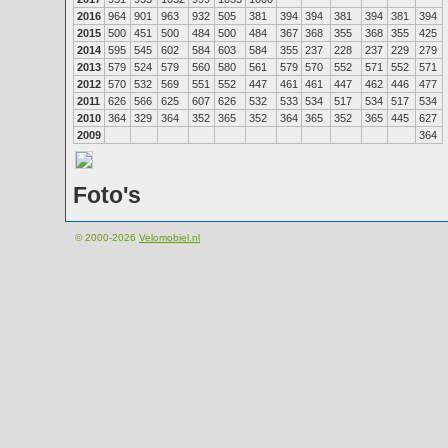
2016
964
901
963
932
505
381
394
394
381
394
381
394
2015
500
451
500
484
500
484
367
368
355
368
355
425
2014
595
545
602
584
603
584
355
237
228
237
229
279
2013
579
524
579
560
580
561
579
570
552
571
552
571
2012
570
532
569
551
552
447
461
461
447
462
446
477
2011
626
566
625
607
626
532
533
534
517
534
517
534
2010
364
329
364
352
365
352
364
365
352
365
445
627
2009
364
Foto's
© 2000-2026
Velomobiel.nl