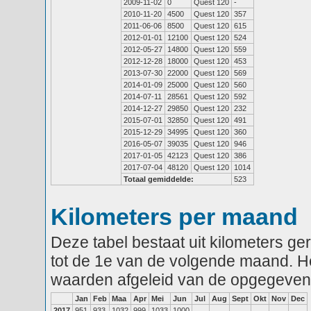
2009-11-02
0
Quest 120
-
2010-11-20
4500
Quest 120
357
2011-06-06
8500
Quest 120
615
2012-01-01
12100
Quest 120
524
2012-05-27
14800
Quest 120
559
2012-12-28
18000
Quest 120
453
2013-07-30
22000
Quest 120
569
2014-01-09
25000
Quest 120
560
2014-07-11
28561
Quest 120
592
2014-12-27
29850
Quest 120
232
2015-07-01
32850
Quest 120
491
2015-12-29
34995
Quest 120
360
2016-05-07
39035
Quest 120
946
2017-01-05
42123
Quest 120
386
2017-07-04
48120
Quest 120
1014
Totaal gemiddelde:
523
Kilometers per maand
Deze tabel bestaat uit kilometers g
tot de 1e van de volgende maand. He
waarden afgeleid van de opgegeven
Jan
Feb
Maa
Apr
Mei
Jun
Jul
Aug
Sept
Okt
Nov
Dec
2017
951
933
1032
999
1033
1000