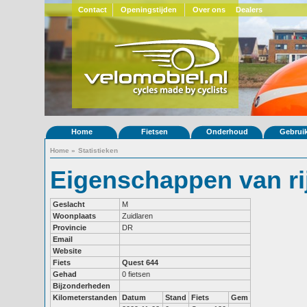
Contact
Openingstijden
Over ons
Dealers
Home
Fietsen
Onderhoud
Gebrui
Home
»
Statistieken
Eigenschappen van ri
Geslacht
M
Woonplaats
Zuidlaren
Provincie
DR
Email
Website
Fiets
Quest 644
Gehad
0 fietsen
Bijzonderheden
Kilometerstanden
Datum
Stand
Fiets
Gem