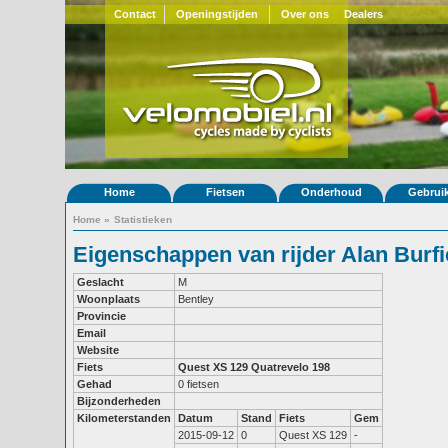
Contact
Openingstijden
Over ons
Dealers
Home
Fietsen
Onderhoud
Gebrui
Home
»
Statistieken
Eigenschappen van rijder Alan Burfi
Geslacht
M
Woonplaats
Bentley
Provincie
Email
Website
Fiets
Quest XS 129
Quatrevelo 198
Gehad
0 fietsen
Bijzonderheden
Kilometerstanden
Datum
Stand
Fiets
Gem
2015-09-12
0
Quest XS 129
-