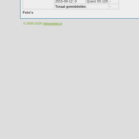
2015-09-12
0
Quest XS 129
-
Totaal gemiddelde:
-
Foto's
© 2000-2026
Velomobiel.nl