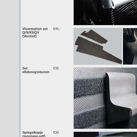
Vloermatten set
€45,-
Q/S/XS/QV
(Ventisit)
Set
€35
elleboogsteunen
Spiegelkapje
€30
(montage.pdf)