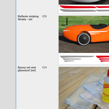
Reflexie striping
€35
Strada - set
Epoxy set met
€24
glasvezel 1m2