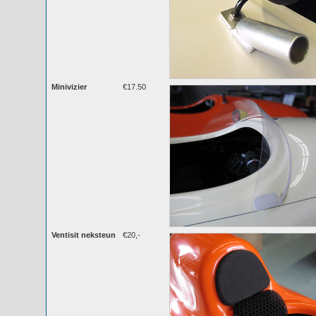
Minivizier
€17.50
Ventisit neksteun
€20,-