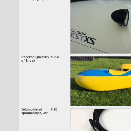
Racekap QuestXS
€ 750
of Snoek
Velomobiel.nl
€ 10
spanbandjes, 3st