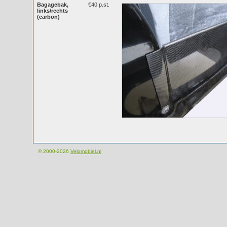
Bagagebak,
€40 p.st.
links/rechts
(carbon)
© 2000-2026
Velomobiel.nl