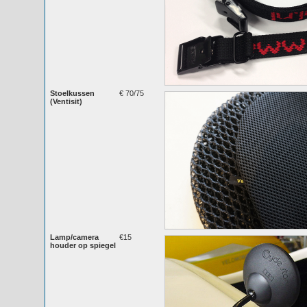
Stoelkussen
€ 70/75
(Ventisit)
Lamp/camera
€15
houder op spiegel