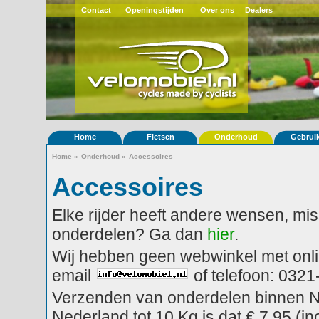
Contact
Openingstijden
Over ons
Dealers
Home
Fietsen
Onderhoud
Gebrui
Home
»
Onderhoud
»
Accessoires
Accessoires
Elke rijder heeft andere wensen, miss
onderdelen? Ga dan
hier
.
Wij hebben geen webwinkel met onlin
email
of telefoon: 032
Verzenden van onderdelen binnen Ned
Nederland tot 10 Kg is dat € 7,95 (i