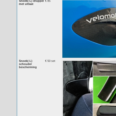
Snoek(-L) druppel
€ 85
met uitlaat
Snoek(-L)
€ 50 set
schouder
bescherming