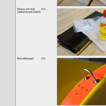
Epoxy set met
€34
carbonvezel 0,5m2
Rvs tilbeugel
€10