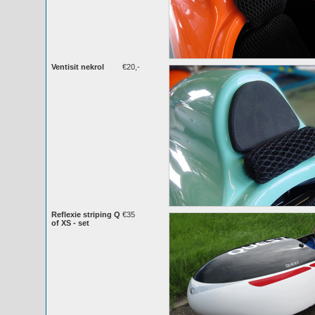
Ventisit nekrol
€20,-
Reflexie striping Q
€35
of XS - set