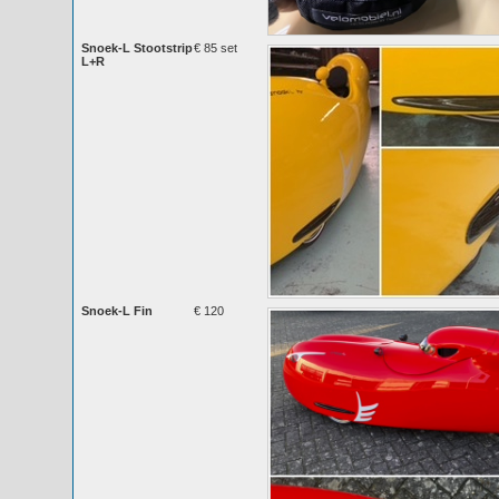
Snoek-L Stootstrip
€ 85 set
L+R
Snoek-L Fin
€ 120