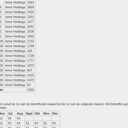
Anne Heidinga
1563
8
Anne Heidinga
2699
0
Anne Heidinga
1925
0
Anne Heidinga
2201
0
Anne Heidinga
1577
0
Anne Heidinga
3041
0
Anne Heidinga
2536
0
Anne Heidinga
1950
00
Anne Heidinga
1733
00
Anne Heidinga
1709
00
Anne Heidinga
326
00
Anne Heidinga
1728
00
Anne Heidinga
1777
00
Anne Heidinga
1873
00
Anne Heidinga
807
00
Anne Heidinga
2420
00
Anne Heidinga
1670
00
Anne Heidinga
53
de:
1055
den vanaf de 1e van de betreffende maand tot de 1e van de volgende maand. Het betreffen g
anden.
Jun
Jul
Aug
Sept
Okt
Nov
Dec
52
54
54
52
53
54
52
54
52
54