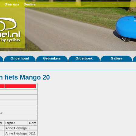
Over ons
Dealers
Onderhoud
Gebruikers
Orderboek
Gallery
 fiets Mango 20
ar
d
Rijder
Gem
Anne Heidinga
-
Anne Heidinga
3111