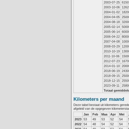
2003-07-25
6150
2003-10-06
1262
2004-01-02
1820
2004-04-05
2500
2004-08-18
3200
2005-02-14
5000
2005-06-14
6000
2006-04-22
8000
2007-04-08
1000
2008-03-29
1200
2010-10-19
1300
2011-10-06
1500
2012-07-23
1670
2014-01-10
2000
2018-06-19
2430
2018-09-15
2500
2018-12-15
2550
2023-09-11
2580
Totaal gemiddel
Kilometers per maand
Deze tabel bestaat uit kilometers gere
afgeleid van de opgegeven kilometerst
Jan
Feb
Maa
Apr
Mei
2023
53
49
53
52
54
2022
54
48
54
52
54