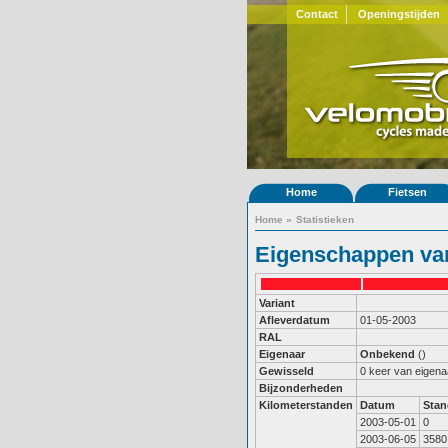
Contact
Openingstijden
Home
Fietsen
Home
»
Statistieken
Eigenschappen van
Variant
Afleverdatum
01-05-2003
RAL
Eigenaar
Onbekend
()
Gewisseld
0 keer van eigena
Bijzonderheden
Kilometerstanden
Datum
Stan
2003-05-01
0
2003-06-05
3580