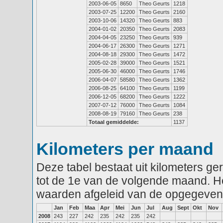
2003-06-05
8650
Theo Geurts
1218
2003-07-25
12200
Theo Geurts
2160
2003-10-06
14320
Theo Geurts
883
2004-01-02
20350
Theo Geurts
2083
2004-04-05
23250
Theo Geurts
939
2004-06-17
26300
Theo Geurts
1271
2004-08-18
29300
Theo Geurts
1472
2005-02-28
39000
Theo Geurts
1521
2005-06-30
46000
Theo Geurts
1746
2006-04-07
58580
Theo Geurts
1362
2006-08-25
64100
Theo Geurts
1199
2006-12-05
68200
Theo Geurts
1222
2007-07-12
76000
Theo Geurts
1084
2008-08-19
79160
Theo Geurts
238
Totaal gemiddelde:
1137
Kilometers per maand
Deze tabel bestaat uit kilometers g
tot de 1e van de volgende maand. He
waarden afgeleid van de opgegeven
Jan
Feb
Maa
Apr
Mei
Jun
Jul
Aug
Sept
Okt
Nov
2008
243
227
242
235
242
235
242