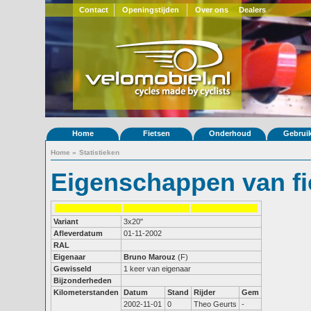
Contact
Openingstijden
Over ons
Dealers
Home
Fietsen
Onderhoud
Gebrui
Home
»
Statistieken
Eigenschappen van fi
Variant
3x20"
Afleverdatum
01-11-2002
RAL
Eigenaar
Bruno Marouz
(F)
Gewisseld
1 keer van eigenaar
Bijzonderheden
Kilometerstanden
Datum
Stand
Rijder
Gem
2002-11-01
0
Theo Geurts
-