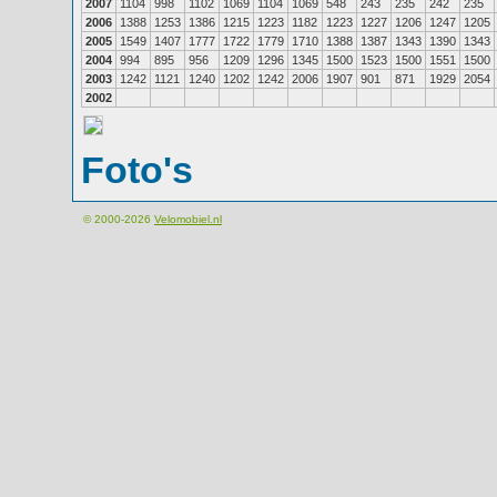
2007
1104
998
1102
1069
1104
1069
548
243
235
242
235
2006
1388
1253
1386
1215
1223
1182
1223
1227
1206
1247
1205
2005
1549
1407
1777
1722
1779
1710
1388
1387
1343
1390
1343
2004
994
895
956
1209
1296
1345
1500
1523
1500
1551
1500
2003
1242
1121
1240
1202
1242
2006
1907
901
871
1929
2054
2002
Foto's
© 2000-2026
Velomobiel.nl