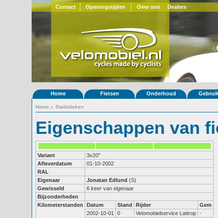
Contact
Openingstijden
Over ons
Dealers
Home
Fietsen
Onderhoud
Gebrui
Home
»
Statistieken
Eigenschappen van fi
Variant
3x20"
Afleverdatum
01-10-2002
RAL
Eigenaar
Jonatan Edlund
(S)
Gewisseld
6 keer van eigenaar
Bijzonderheden
Kilometerstanden
Datum
Stand
Rijder
Gem
2002-10-01
0
Velomobielservice Lattrop
-