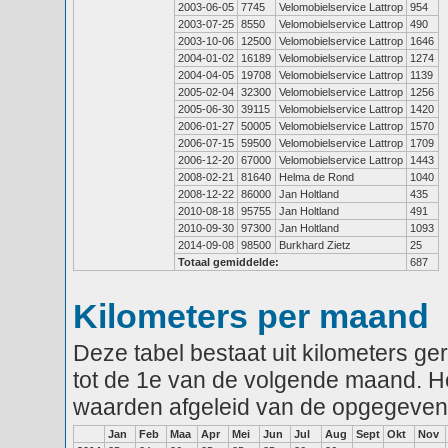
2003-06-05
7745
Velomobielservice Lattrop
954
2003-07-25
8550
Velomobielservice Lattrop
490
2003-10-06
12500
Velomobielservice Lattrop
1646
2004-01-02
16189
Velomobielservice Lattrop
1274
2004-04-05
19708
Velomobielservice Lattrop
1139
2005-02-04
32300
Velomobielservice Lattrop
1256
2005-06-30
39115
Velomobielservice Lattrop
1420
2006-01-27
50005
Velomobielservice Lattrop
1570
2006-07-15
59500
Velomobielservice Lattrop
1709
2006-12-20
67000
Velomobielservice Lattrop
1443
2008-02-21
81640
Helma de Rond
1040
2008-12-22
86000
Jan Holtland
435
2010-08-18
95755
Jan Holtland
491
2010-09-30
97300
Jan Holtland
1093
2014-09-08
98500
Burkhard Zietz
25
Totaal gemiddelde:
687
Kilometers per maand
Deze tabel bestaat uit kilometers g
tot de 1e van de volgende maand. He
waarden afgeleid van de opgegeven
Jan
Feb
Maa
Apr
Mei
Jun
Jul
Aug
Sept
Okt
Nov