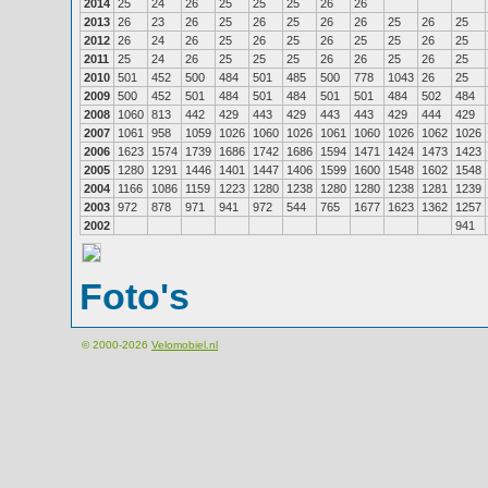
2014
25
24
26
25
25
25
26
26
2013
26
23
26
25
26
25
26
26
25
26
25
2012
26
24
26
25
26
25
26
25
25
26
25
2011
25
24
26
25
25
25
26
26
25
26
25
2010
501
452
500
484
501
485
500
778
1043
26
25
2009
500
452
501
484
501
484
501
501
484
502
484
2008
1060
813
442
429
443
429
443
443
429
444
429
2007
1061
958
1059
1026
1060
1026
1061
1060
1026
1062
1026
2006
1623
1574
1739
1686
1742
1686
1594
1471
1424
1473
1423
2005
1280
1291
1446
1401
1447
1406
1599
1600
1548
1602
1548
2004
1166
1086
1159
1223
1280
1238
1280
1280
1238
1281
1239
2003
972
878
971
941
972
544
765
1677
1623
1362
1257
2002
941
Foto's
© 2000-2026
Velomobiel.nl