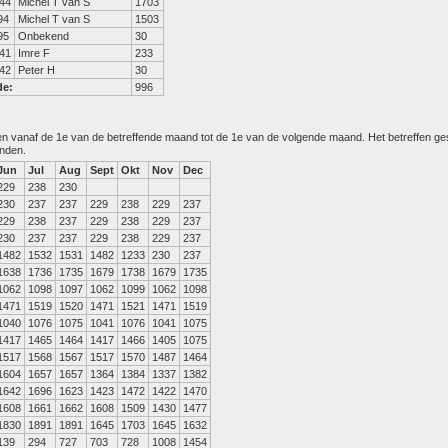
44
Michel T van S
1703
94
Michel T van S
1503
95
Onbekend
30
41
Imre F
233
42
Peter H
30
de:
996
den vanaf de 1e van de betreffende maand tot de 1e van de volgende maand. Het betreffen g
anden.
Jun
Jul
Aug
Sept
Okt
Nov
Dec
229
238
230
230
237
237
229
238
229
237
229
238
237
229
238
229
237
230
237
237
229
238
229
237
1482
1532
1531
1482
1233
230
237
1638
1736
1735
1679
1738
1679
1735
1062
1098
1097
1062
1099
1062
1098
1471
1519
1520
1471
1521
1471
1519
1040
1076
1075
1041
1076
1041
1075
1417
1465
1464
1417
1466
1405
1075
1517
1568
1567
1517
1570
1487
1464
1604
1657
1657
1364
1384
1337
1382
1642
1696
1623
1423
1472
1422
1470
1608
1661
1662
1608
1509
1430
1477
1830
1891
1891
1645
1703
1645
1632
139
294
727
703
728
1008
1454