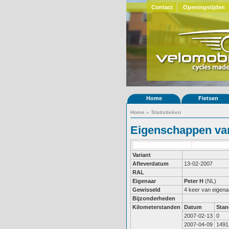
Contact
Openingstijden
Home
Fietsen
Home
»
Statistieken
Eigenschappen van
Variant
Afleverdatum
13-02-2007
RAL
Eigenaar
Peter H
(NL)
Gewisseld
4 keer van eigena
Bijzonderheden
Kilometerstanden
Datum
Stan
2007-02-13
0
2007-04-09
1491