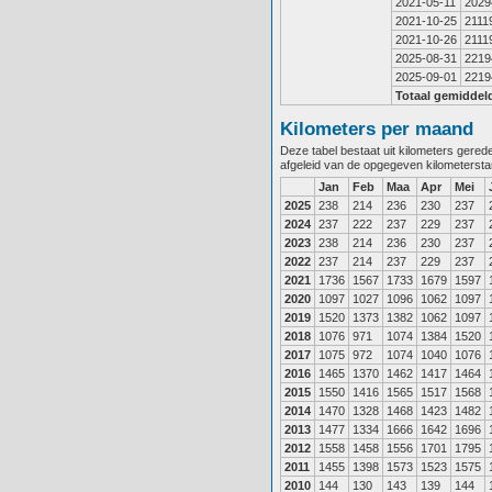
2021-05-11
2029
2021-10-25
2111
2021-10-26
2111
2025-08-31
2219
2025-09-01
2219
Totaal gemiddel
Kilometers per maand
Deze tabel bestaat uit kilometers gere
afgeleid van de opgegeven kilometerst
Jan
Feb
Maa
Apr
Mei
2025
238
214
236
230
237
2024
237
222
237
229
237
2023
238
214
236
230
237
2022
237
214
237
229
237
2021
1736
1567
1733
1679
1597
2020
1097
1027
1096
1062
1097
2019
1520
1373
1382
1062
1097
2018
1076
971
1074
1384
1520
2017
1075
972
1074
1040
1076
2016
1465
1370
1462
1417
1464
2015
1550
1416
1565
1517
1568
2014
1470
1328
1468
1423
1482
2013
1477
1334
1666
1642
1696
2012
1558
1458
1556
1701
1795
2011
1455
1398
1573
1523
1575
2010
144
130
143
139
144