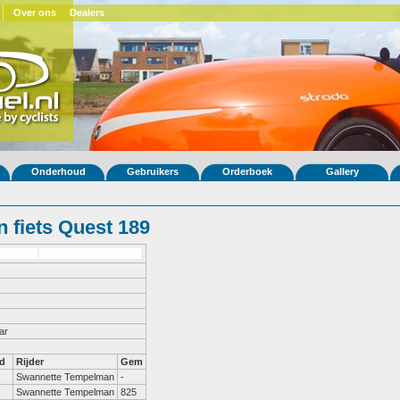
Over ons
Dealers
Onderhoud
Gebruikers
Orderboek
Gallery
 fiets Quest 189
ar
d
Rijder
Gem
Swannette Tempelman
-
Swannette Tempelman
825