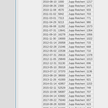
2010-08-10
1000
Jupp Reichert
1217
2010-08-26
2300
Jupp Reichert
2471
2010-11-08
4570
Jupp Reichert
933
2011-01-02
5842
Jupp Reichert
703
2011-03-01
7313
Jupp Reichert
771
2011-04-29
9213
Jupp Reichert
980
2011-06-08
11282
Jupp Reichert
1573
2011-07-31
13641
Jupp Reichert
1354
2011-09-10
16278
Jupp Reichert
1956
2011-11-30
19000
Jupp Reichert
1022
2012-01-14
20058
Jupp Reichert
715
2012-02-28
21046
Jupp Reichert
668
2012-05-02
22538
Jupp Reichert
710
2012-07-31
26616
Jupp Reichert
1378
2012-11-05
29849
Jupp Reichert
1013
2012-12-31
31130
Jupp Reichert
696
2013-05-10
35018
Jupp Reichert
910
2013-07-12
37370
Jupp Reichert
1136
2013-08-19
38000
Jupp Reichert
504
2013-11-26
41000
Jupp Reichert
921
2014-01-14
42857
Jupp Reichert
1153
2015-02-11
52529
Jupp Reichert
749
2015-10-08
58087
Jupp Reichert
707
2016-04-14
63682
Jupp Reichert
900
2017-09-22
75040
Jupp Reichert
657
2018-08-28
82000
Jupp Reichert
623