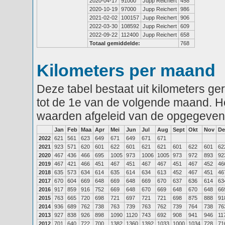
2020-04-17
91000
Jupp Reichert
458
2020-10-19
97000
Jupp Reichert
986
2021-02-02
100157
Jupp Reichert
906
2022-03-30
108592
Jupp Reichert
609
2022-09-22
112400
Jupp Reichert
658
Totaal gemiddelde:
768
Kilometers per maand
Deze tabel bestaat uit kilometers g
tot de 1e van de volgende maand. He
waarden afgeleid van de opgegeven
Jan
Feb
Maa
Apr
Mei
Jun
Jul
Aug
Sept
Okt
Nov
De
2022
621
561
623
649
671
649
671
671
2021
923
571
620
601
622
601
621
621
601
622
601
62
2020
467
436
466
695
1005
973
1006
1005
973
972
893
92
2019
467
421
466
451
467
451
467
467
451
467
452
46
2018
635
573
634
614
635
614
634
613
452
467
451
46
2017
670
604
669
648
669
648
669
670
637
636
614
63
2016
917
859
916
752
669
648
670
669
648
670
648
66
2015
763
665
720
698
721
697
721
721
698
875
888
91
2014
936
689
762
738
763
739
763
762
739
764
738
76
2013
927
838
926
898
1090
1120
743
692
908
941
946
11
2012
701
640
722
700
1382
1360
1392
1033
1000
1034
728
71