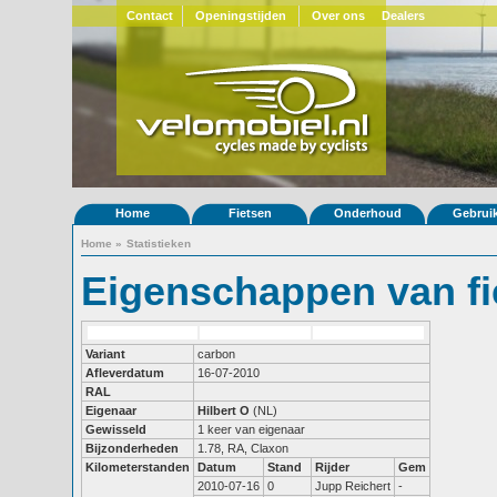
Contact
Openingstijden
Over ons
Dealers
Home
Fietsen
Onderhoud
Gebrui
Home
»
Statistieken
Eigenschappen van fi
Variant
carbon
Afleverdatum
16-07-2010
RAL
Eigenaar
Hilbert O
(NL)
Gewisseld
1 keer van eigenaar
Bijzonderheden
1.78, RA, Claxon
Kilometerstanden
Datum
Stand
Rijder
Gem
2010-07-16
0
Jupp Reichert
-