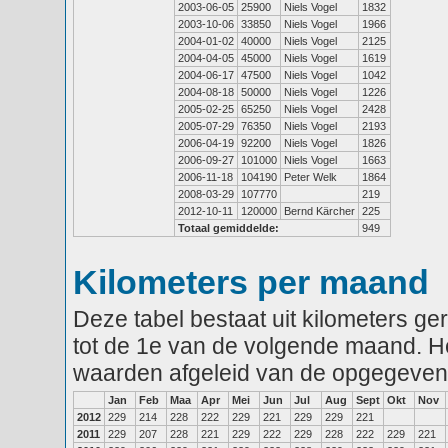
2003-06-05
25900
Niels Vogel
1832
2003-10-06
33850
Niels Vogel
1966
2004-01-02
40000
Niels Vogel
2125
2004-04-05
45000
Niels Vogel
1619
2004-06-17
47500
Niels Vogel
1042
2004-08-18
50000
Niels Vogel
1226
2005-02-25
65250
Niels Vogel
2428
2005-07-29
76350
Niels Vogel
2193
2006-04-19
92200
Niels Vogel
1826
2006-09-27
101000
Niels Vogel
1663
2006-11-18
104190
Peter Welk
1864
2008-03-29
107770
219
2012-10-11
120000
Bernd Kärcher
225
Totaal gemiddelde:
949
Kilometers per maand
Deze tabel bestaat uit kilometers g
tot de 1e van de volgende maand. He
waarden afgeleid van de opgegeven
Jan
Feb
Maa
Apr
Mei
Jun
Jul
Aug
Sept
Okt
Nov
2012
229
214
228
222
229
221
229
229
221
2011
229
207
228
221
229
222
229
228
222
229
221