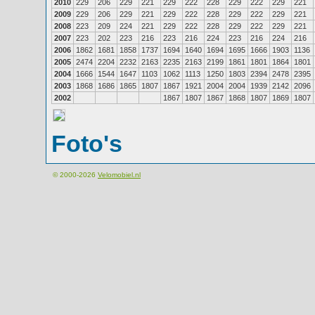
2010
229
206
229
221
229
222
228
229
222
229
221
2009
229
206
229
221
229
222
228
229
222
229
221
2008
223
209
224
221
229
222
228
229
222
229
221
2007
223
202
223
216
223
216
224
223
216
224
216
2006
1862
1681
1858
1737
1694
1640
1694
1695
1666
1903
1136
2005
2474
2204
2232
2163
2235
2163
2199
1861
1801
1864
1801
2004
1666
1544
1647
1103
1062
1113
1250
1803
2394
2478
2395
2003
1868
1686
1865
1807
1867
1921
2004
2004
1939
2142
2096
2002
1867
1807
1867
1868
1807
1869
1807
Foto's
© 2000-2026
Velomobiel.nl