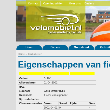
Contact
Openingstijden
Over ons
Dealers
Home
Fietsen
Onderhoud
Gebrui
Home
»
Statistieken
Eigenschappen van fi
Variant
3x20"
Afleverdatum
01-04-2002
RAL
Eigenaar
Gerd Dreier
(DE)
Gewisseld
4 keer van eigenaar
Bijzonderheden
Kilometerstanden
Datum
Stand
Rijder
Gem
2002-04-01
0
-