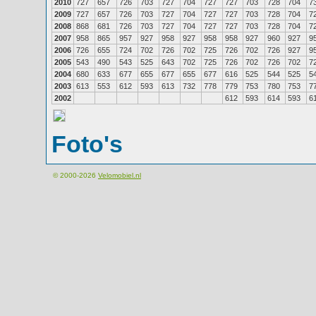
2010
727
657
726
703
727
704
727
727
703
728
704
7
2009
727
657
726
703
727
704
727
727
703
728
704
7
2008
868
681
726
703
727
704
727
727
703
728
704
7
2007
958
865
957
927
958
927
958
958
927
960
927
9
2006
726
655
724
702
726
702
725
726
702
726
927
9
2005
543
490
543
525
643
702
725
726
702
726
702
7
2004
680
633
677
655
677
655
677
616
525
544
525
5
2003
613
553
612
593
613
732
778
779
753
780
753
7
2002
612
593
614
593
6
Foto's
© 2000-2026
Velomobiel.nl