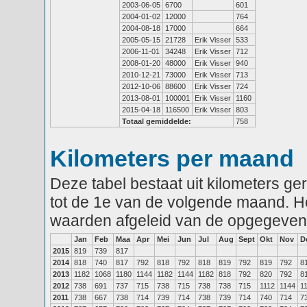
2003-06-05
6700
601
2004-01-02
12000
764
2004-08-18
17000
664
2005-05-15
21728
Erik Visser
533
2006-11-01
34248
Erik Visser
712
2008-01-20
48000
Erik Visser
940
2010-12-21
73000
Erik Visser
713
2012-10-06
88600
Erik Visser
724
2013-08-01
100001
Erik Visser
1160
2015-04-18
116500
Erik Visser
803
Totaal gemiddelde:
758
Kilometers per maand
Deze tabel bestaat uit kilometers g
tot de 1e van de volgende maand. He
waarden afgeleid van de opgegeven
Jan
Feb
Maa
Apr
Mei
Jun
Jul
Aug
Sept
Okt
Nov
D
2015
819
739
817
2014
818
740
817
792
818
792
818
819
792
819
792
8
2013
1182
1068
1180
1144
1182
1144
1182
818
792
820
792
8
2012
738
691
737
715
738
715
738
738
715
1112
1144
1
2011
738
667
738
714
739
714
738
739
714
740
714
7