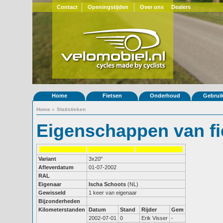
Contact
Openingstijden
Over ons
Dealers
Home
Fietsen
Onderhoud
Gebrui
Home
»
Statistieken
Eigenschappen van fi
Variant
3x20"
Afleverdatum
01-07-2002
RAL
Eigenaar
Ischa Schoots
(NL)
Gewisseld
1 keer van eigenaar
Bijzonderheden
Kilometerstanden
Datum
Stand
Rijder
Gem
2002-07-01
0
Erik Visser
-