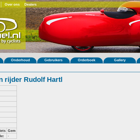
Over ons
Dealers
Onderhoud
Gebruikers
Orderboek
Gallery
rijder Rudolf Hartl
iets
Gem
de:
-