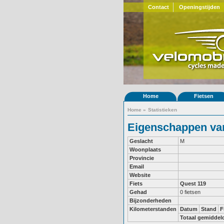
Contact
Openingstijden
Home
Fietsen
Home
»
Statistieken
Eigenschappen van 
Geslacht
M
Woonplaats
Provincie
Email
Website
Fiets
Quest 119
Gehad
0 fietsen
Bijzonderheden
Kilometerstanden
Datum
Stand
F
Totaal gemiddel