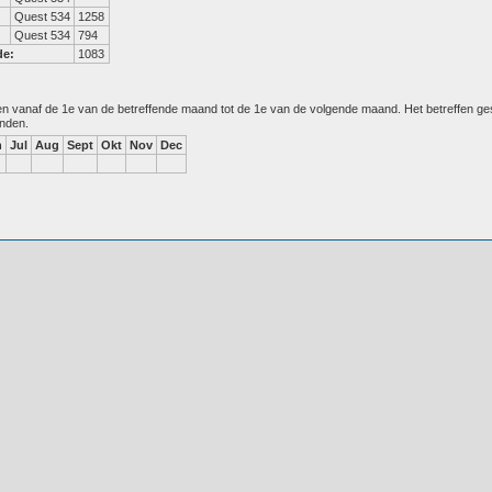
Quest 534
1258
Quest 534
794
de:
1083
den vanaf de 1e van de betreffende maand tot de 1e van de volgende maand. Het betreffen g
anden.
n
Jul
Aug
Sept
Okt
Nov
Dec