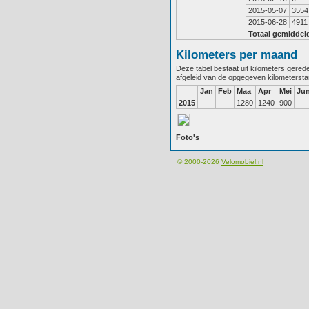
2015-05-07
3554
2015-06-28
4911
Totaal gemiddel
Kilometers per maand
Deze tabel bestaat uit kilometers gere
afgeleid van de opgegeven kilometerst
Jan
Feb
Maa
Apr
Mei
Ju
2015
1280
1240
900
Foto's
© 2000-2026
Velomobiel.nl