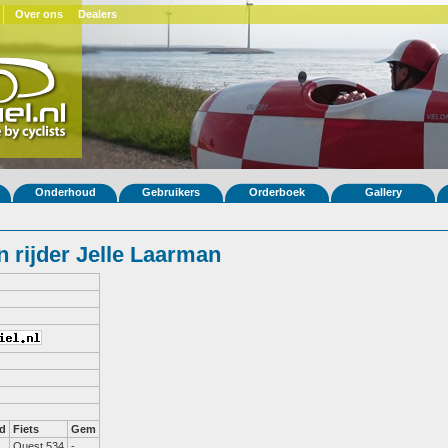
Over ons
Dealers
Onderhoud
Gebruikers
Orderboek
Gallery
 rijder Jelle Laarman
d
Fiets
Gem
Quest 534
-