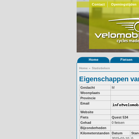
Contact
Openingstijden
Home
Fietsen
Home
»
Statistieken
Eigenschappen van
Geslacht
M
Woonplaats
Provincie
Email
Website
Fiets
Quest 534
Gehad
0 fietsen
Bijzonderheden
Kilometerstanden
Datum
Stan
2015-02-10
0