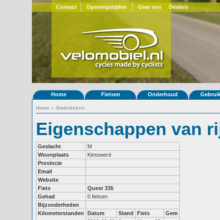
Contact
Openingstijden
Over ons
Dealers
Home
Fietsen
Onderhoud
Gebrui
Home
»
Statistieken
Eigenschappen van ri
Geslacht
M
Woonplaats
Kimswerd
Provincie
Email
Website
Fiets
Quest 335
Gehad
0 fietsen
Bijzonderheden
Kilometerstanden
Datum
Stand
Fiets
Gem