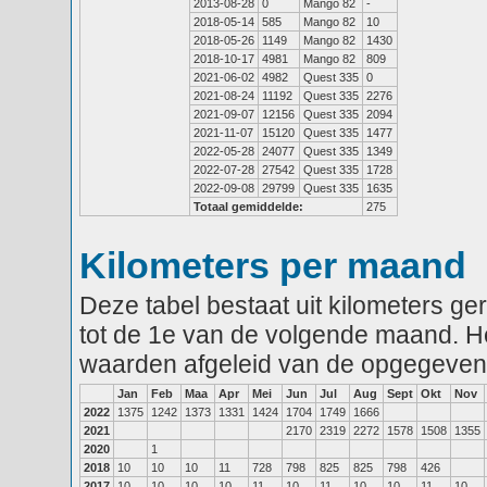
2013-08-28
0
Mango 82
-
2018-05-14
585
Mango 82
10
2018-05-26
1149
Mango 82
1430
2018-10-17
4981
Mango 82
809
2021-06-02
4982
Quest 335
0
2021-08-24
11192
Quest 335
2276
2021-09-07
12156
Quest 335
2094
2021-11-07
15120
Quest 335
1477
2022-05-28
24077
Quest 335
1349
2022-07-28
27542
Quest 335
1728
2022-09-08
29799
Quest 335
1635
Totaal gemiddelde:
275
Kilometers per maand
Deze tabel bestaat uit kilometers g
tot de 1e van de volgende maand. He
waarden afgeleid van de opgegeven
Jan
Feb
Maa
Apr
Mei
Jun
Jul
Aug
Sept
Okt
Nov
2022
1375
1242
1373
1331
1424
1704
1749
1666
2021
2170
2319
2272
1578
1508
1355
2020
1
2018
10
10
10
11
728
798
825
825
798
426
2017
10
10
10
10
11
10
11
10
10
11
10