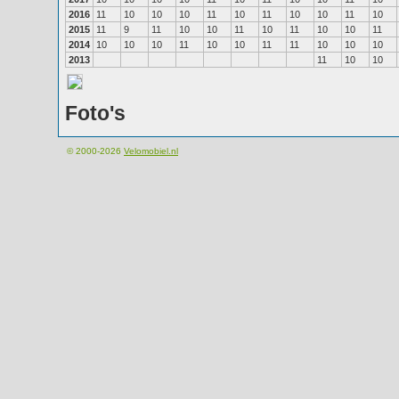
2016
11
10
10
10
11
10
11
10
10
11
10
2015
11
9
11
10
10
11
10
11
10
10
11
2014
10
10
10
11
10
10
11
11
10
10
10
2013
11
10
10
Foto's
© 2000-2026
Velomobiel.nl