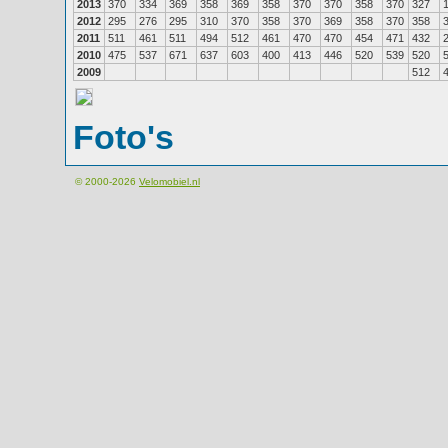
2013
370
334
369
358
369
358
370
370
358
370
327
2012
295
276
295
310
370
358
370
369
358
370
358
2011
511
461
511
494
512
461
470
470
454
471
432
2010
475
537
671
637
603
400
413
446
520
539
520
2009
512
Foto's
© 2000-2026
Velomobiel.nl