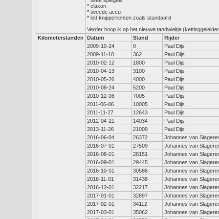
* twee spiegels

* claxon

* tweede accu

* led knipperlichten zoals standaard

Kilometerstanden
Datum
Stand
Rijder
2009-10-24
0
Paul Dijs
2009-11-10
362
Paul Dijs
2010-02-12
1800
Paul Dijs
2010-04-13
3100
Paul Dijs
2010-05-26
4000
Paul Dijs
2010-08-24
5200
Paul Dijs
2010-12-06
7005
Paul Dijs
2011-06-06
10005
Paul Dijs
2011-11-27
12643
Paul Dijs
2012-04-21
14034
Paul Dijs
2013-11-26
21000
Paul Dijs
2016-06-04
26372
Johannes van Slagere
2016-07-01
27509
Johannes van Slagere
2016-08-01
28151
Johannes van Slagere
2016-09-01
29445
Johannes van Slagere
2016-10-01
30586
Johannes van Slagere
2016-11-01
31438
Johannes van Slagere
2016-12-01
32217
Johannes van Slagere
2017-01-01
32897
Johannes van Slagere
2017-02-01
34112
Johannes van Slagere
2017-03-01
35062
Johannes van Slagere