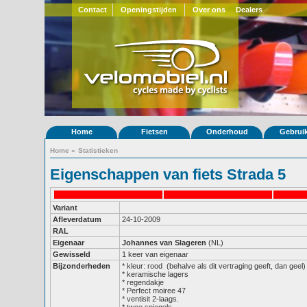
Contact
Openingstijden
Over ons
Dealers
Home
Fietsen
Onderhoud
Gebrui
Home
»
Statistieken
Eigenschappen van fiets Strada 5
Variant
Afleverdatum
24-10-2009
RAL
Eigenaar
Johannes van Slageren
(NL)
Gewisseld
1 keer van eigenaar
Bijzonderheden
* kleur: rood  (behalve als dit vertraging geeft, dan geel)

* keramische lagers

* regendakje

* Perfect moiree 47

* ventisit 2-laags.
