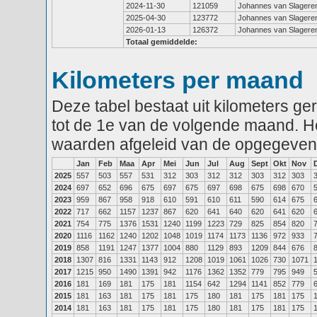
2024-11-30
121059
Johannes van Slagere
2025-04-30
123772
Johannes van Slagere
2026-01-13
126372
Johannes van Slagere
Totaal gemiddelde:
Kilometers per maand
Deze tabel bestaat uit kilometers g
tot de 1e van de volgende maand. He
waarden afgeleid van de opgegeven
Jan
Feb
Maa
Apr
Mei
Jun
Jul
Aug
Sept
Okt
Nov
2025
557
503
557
531
312
303
312
312
303
312
303
2024
697
652
696
675
697
675
697
698
675
698
670
2023
959
867
958
918
610
591
610
611
590
614
675
2022
717
662
1157
1237
867
620
641
640
620
641
620
2021
754
775
1376
1531
1240
1199
1223
729
825
854
820
2020
1116
1162
1240
1202
1048
1019
1174
1173
1136
972
933
2019
858
1191
1247
1377
1004
880
1129
893
1209
844
676
2018
1307
816
1331
1143
912
1208
1019
1061
1026
730
1071
2017
1215
950
1490
1391
942
1176
1362
1352
779
795
949
2016
181
169
181
175
181
1154
642
1294
1141
852
779
2015
181
163
181
175
181
175
180
181
175
181
175
2014
181
163
181
175
181
175
180
181
175
181
175