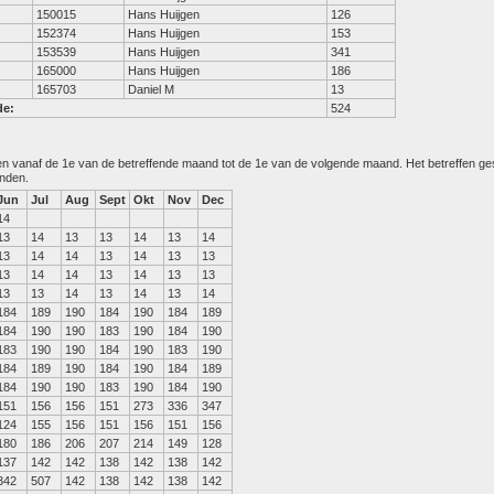
150015
Hans Huijgen
126
152374
Hans Huijgen
153
153539
Hans Huijgen
341
165000
Hans Huijgen
186
165703
Daniel M
13
de:
524
den vanaf de 1e van de betreffende maand tot de 1e van de volgende maand. Het betreffen g
anden.
Jun
Jul
Aug
Sept
Okt
Nov
Dec
14
13
14
13
13
14
13
14
13
14
14
13
14
13
13
13
14
14
13
14
13
13
13
13
14
13
14
13
14
184
189
190
184
190
184
189
184
190
190
183
190
184
190
183
190
190
184
190
183
190
184
189
190
184
190
184
189
184
190
190
183
190
184
190
151
156
156
151
273
336
347
124
155
156
151
156
151
156
180
186
206
207
214
149
128
137
142
142
138
142
138
142
342
507
142
138
142
138
142