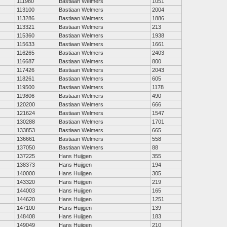
111980
Bastiaan Welmers
1051
113100
Bastiaan Welmers
2004
113286
Bastiaan Welmers
1886
113321
Bastiaan Welmers
213
115360
Bastiaan Welmers
1938
115633
Bastiaan Welmers
1661
116265
Bastiaan Welmers
2403
116687
Bastiaan Welmers
800
117426
Bastiaan Welmers
2043
118261
Bastiaan Welmers
605
119500
Bastiaan Welmers
1178
119806
Bastiaan Welmers
490
120200
Bastiaan Welmers
666
121624
Bastiaan Welmers
1547
130288
Bastiaan Welmers
1701
133853
Bastiaan Welmers
665
136661
Bastiaan Welmers
558
137050
Bastiaan Welmers
88
137225
Hans Huijgen
355
138373
Hans Huijgen
194
140000
Hans Huijgen
305
143320
Hans Huijgen
219
144003
Hans Huijgen
165
144620
Hans Huijgen
1251
147100
Hans Huijgen
139
148408
Hans Huijgen
183
149049
Hans Huijgen
210