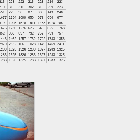
216
223
222
216
223
216
223
279
311
311
302
311
259
223
551
275
90
87
90
149
240
1677
1734
1699
656
679
656
677
819
1005
1578
1911
1458
1070
785
1675
1730
1276
625
646
625
1768
852
880
837
732
759
733
757
1443
1462
1257
1732
1792
1733
1356
2979
2832
1061
1028
1445
1469
2411
1283
1325
1326
1283
1327
1283
1325
1283
1325
1326
1283
1327
1283
1325
1283
1326
1325
1283
1327
1283
1325