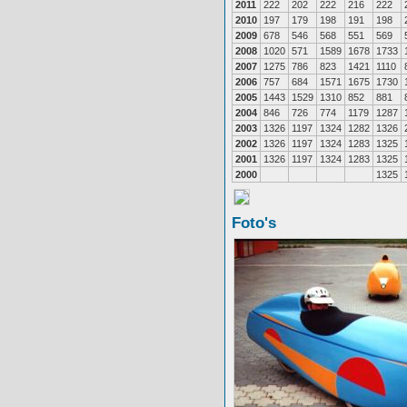
2011
222
202
222
216
222
2010
197
179
198
191
198
2009
678
546
568
551
569
2008
1020
571
1589
1678
1733
2007
1275
786
823
1421
1110
2006
757
684
1571
1675
1730
2005
1443
1529
1310
852
881
2004
846
726
774
1179
1287
2003
1326
1197
1324
1282
1326
2002
1326
1197
1324
1283
1325
2001
1326
1197
1324
1283
1325
2000
1325
Foto's