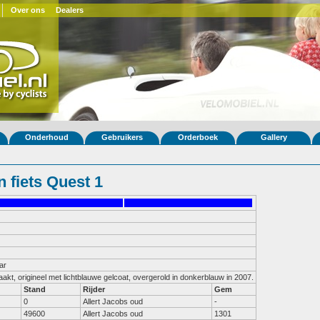
Over ons
Dealers
Onderhoud
Gebruikers
Orderboek
Gallery
 fiets Quest 1
ar
akt, origineel met lichtblauwe gelcoat, overgerold in donkerblauw in 2007.
Stand
Rijder
Gem
0
Allert Jacobs oud
-
49600
Allert Jacobs oud
1301