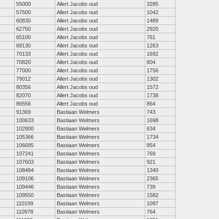
55000
Allert Jacobs oud
3285
57500
Allert Jacobs oud
1042
60830
Allert Jacobs oud
1489
62750
Allert Jacobs oud
2920
65100
Allert Jacobs oud
761
68130
Allert Jacobs oud
1263
70133
Allert Jacobs oud
1692
70820
Allert Jacobs oud
804
77000
Allert Jacobs oud
1756
79012
Allert Jacobs oud
1302
80356
Allert Jacobs oud
1572
82070
Allert Jacobs oud
1738
86556
Allert Jacobs oud
864
91369
Bastiaan Welmers
743
100633
Bastiaan Welmers
1698
102800
Bastiaan Welmers
634
105366
Bastiaan Welmers
1734
106685
Bastiaan Welmers
854
107241
Bastiaan Welmers
769
107603
Bastiaan Welmers
921
108484
Bastiaan Welmers
1340
109106
Bastiaan Welmers
2365
109446
Bastiaan Welmers
739
109550
Bastiaan Welmers
1582
110199
Bastiaan Welmers
1097
110978
Bastiaan Welmers
764