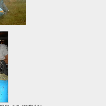
de bodem met een laag carbon-kevlar