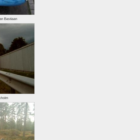
an Bastiaan
kholm