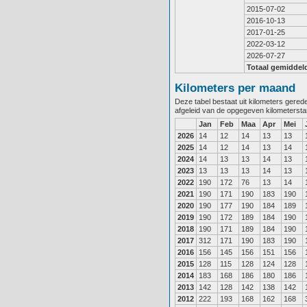
2015-07-02
2016-10-13
2017-01-25
2022-03-12
2026-07-27
Totaal gemiddel
Kilometers per maand
Deze tabel bestaat uit kilometers gere
afgeleid van de opgegeven kilometerst
Jan
Feb
Maa
Apr
Mei
2026
14
12
14
13
13
2025
14
12
14
13
14
2024
14
13
13
14
13
2023
13
13
13
14
13
2022
190
172
76
13
14
2021
190
171
190
183
190
2020
190
177
190
184
189
2019
190
172
189
184
190
2018
190
171
189
184
190
2017
312
171
190
183
190
2016
156
145
156
151
156
2015
128
115
128
124
128
2014
183
168
186
180
186
2013
142
128
142
138
142
2012
222
193
168
162
168