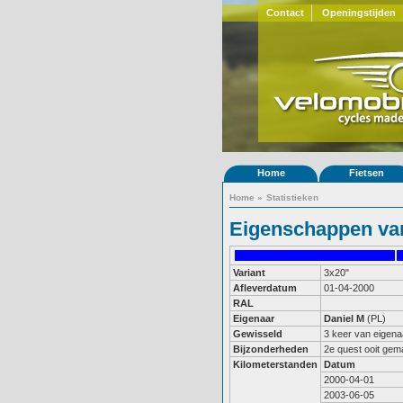
Contact
Openingstijden
Home
Fietsen
Home
»
Statistieken
Eigenschappen van
Variant
3x20"
Afleverdatum
01-04-2000
RAL
Eigenaar
Daniel M
(PL)
Gewisseld
3 keer van eigena
Bijzonderheden
2e quest ooit gema
Kilometerstanden
Datum
2000-04-01
2003-06-05