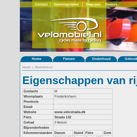
Contact
Openingstijden
Over ons
Dealers
Home
Fietsen
Onderhoud
Gebrui
Home
»
Statistieken
Eigenschappen van ri
Geslacht
M
Woonplaats
Frederikshavn
Provincie
Email
Website
www.velostrada.dk
Fiets
Strada 132
Gehad
0 fietsen
Bijzonderheden
Kilometerstanden
Datum
Stand
Fiets
Gem