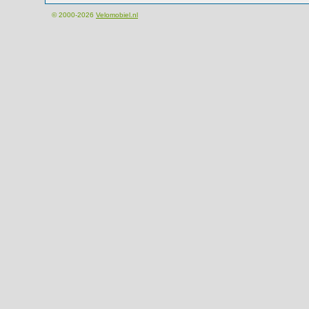
© 2000-2026
Velomobiel.nl