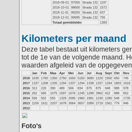
2018-09-01
97050
Strada 132
1197
2018-10-01
98600
Strada 132
1572
2018-11-01
99250
Strada 132
637
2018-12-01
99995
Strada 132
755
Totaal gemiddelde:
1383
Kilometers per maand
Deze tabel bestaat uit kilometers g
tot de 1e van de volgende maand. He
waarden afgeleid van de opgegeven
Jan
Feb
Maa
Apr
Mei
Jun
Jul
Aug
Sept
Okt
Nov
2018
1635
1760
1350
2750
1650
5150
3680
1220
1550
650
745
2017
1337
1208
1335
1294
1337
1294
1338
1337
1294
1803
1918
2016
313
220
390
489
506
834
875
875
948
988
978
2015
262
565
1075
1597
1676
1245
1288
3962
422
888
652
2014
556
502
555
1329
2095
1960
1981
1230
1280
548
1735
2013
1159
1611
2207
1678
3064
3657
3389
2719
1561
779
946
2012
Foto's