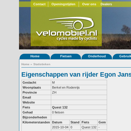
Contact
Openingstijden
Over ons
Dealers
Home
Fietsen
Onderhoud
Gebrui
Home
»
Statistieken
Eigenschappen van rijder Egon Jan
Geslacht
M
Woonplaats
Berkel en Rodenrijs
Provincie
ZH
Email
Website
Fiets
Quest 132
Gehad
0 fietsen
Bijzonderheden
Kilometerstanden
Datum
Stand
Fiets
Gem
2015-10-04
0
Quest 132
-