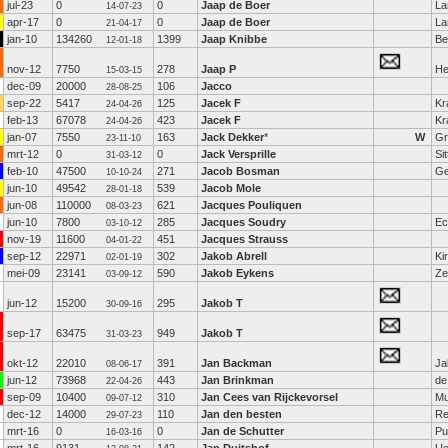
jul-23
0
0
Jaap de Boer
La
14-07-23
apr-17
0
0
Jaap de Boer
La
21-04-17
jan-10
134260
1399
Jaap Knibbe
Be
12-01-18
nov-12
7750
278
Jaap P
He
15-03-15
dec-09
20000
106
Jacco
28-08-25
sep-22
5417
125
Jacek F
Kr
24-04-26
feb-13
67078
423
Jacek F
Kr
24-04-26
jan-07
7550
163
Jack Dekker
*
W
Gr
23-11-10
mrt-12
0
0
Jack Versprille
Si
31-03-12
feb-10
47500
271
Jacob Bosman
Ge
10-10-24
jun-10
49542
539
Jacob Mole
28-01-18
jun-08
110000
621
Jacques Pouliquen
08-03-23
jun-10
7800
285
Jacques Soudry
Ec
03-10-12
nov-19
11600
451
Jacques Strauss
04-01-22
sep-12
22971
302
Jakob Abrell
Ki
02-01-19
mei-09
23141
590
Jakob Eykens
Ze
03-09-12
jun-12
15200
295
Jakob T
30-09-16
sep-17
63475
949
Jakob T
31-03-23
okt-12
22010
391
Jan Backman
Ja
08-06-17
jun-12
73968
443
Jan Brinkman
de
22-04-26
sep-09
10400
310
Jan Cees van Rijckevorsel
Mu
09-07-12
dec-12
14000
110
Jan den besten
R
29-07-23
mrt-16
0
0
Jan de Schutter
Pu
16-03-16