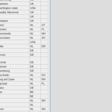
anham
UK
shington state
USA
adby Marwood
UK
UK
umpton
UK
est
NL
UT
onten
NL
FL
emstede
NL
NH
nschoten
NL
ZH
USA
lde
NL
DR
DE
rzen
DE
cholt
DE
nster
DE
eneburg
DE
schede
NL
OV
og a/d Zaan
NL
NH
lystad
NL
FL
inz
DE
er
BE
BE
NL
NH
NL
ren
NL
NH