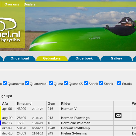
Over ons
Dealers
Onderhoud
Gebruikers
Orderboek
Gallery
o
Quatrevelo
Quatrevelo+
Quest
Quest XS
Snoek
Snoek-L
Strada
ige lijst
Afg
Kmstand
Gem
Rijder
Wo
apr-06
43200
216
Herman V
29-12-22
aug-09
28409
213
Hermen Plantinga
20-09-20
nov-17
1582
40
Hermieke Veldman
18-02-21
okt-09
50120
1248
Herwart Roßkamp
Ot
06-02-13
dec-10
24059
249
Hielan Sybesma
De
21-01-19