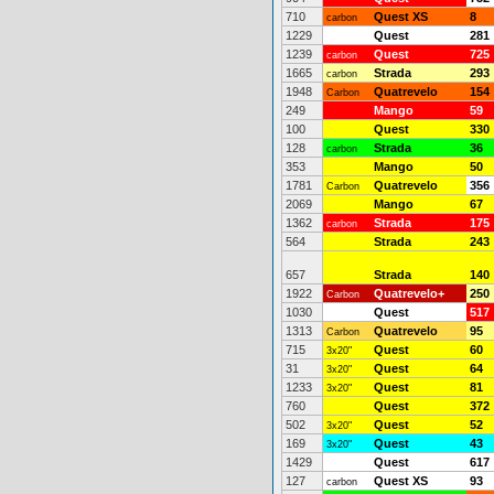
710
Quest XS
8
carbon
1229
Quest
281
1239
Quest
725
carbon
1665
Strada
293
carbon
1948
Quatrevelo
154
Carbon
249
Mango
59
100
Quest
330
128
Strada
36
carbon
353
Mango
50
1781
Quatrevelo
356
Carbon
2069
Mango
67
1362
Strada
175
carbon
564
Strada
243
657
Strada
140
1922
Quatrevelo+
250
Carbon
1030
Quest
517
1313
Quatrevelo
95
Carbon
715
Quest
60
3x20"
31
Quest
64
3x20"
1233
Quest
81
3x20"
760
Quest
372
502
Quest
52
3x20"
169
Quest
43
3x20"
1429
Quest
617
127
Quest XS
93
carbon