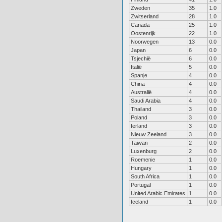
Zweden
35
1.0
Zwitserland
28
1.0
Canada
25
1.0
Oostenrijk
22
1.0
Noorwegen
13
0.0
Japan
6
0.0
Tsjechië
6
0.0
Italië
5
0.0
Spanje
4
0.0
China
4
0.0
Australië
4
0.0
Saudi Arabia
4
0.0
Thailand
3
0.0
Poland
3
0.0
Ierland
3
0.0
Nieuw Zeeland
3
0.0
Taiwan
2
0.0
Luxenburg
2
0.0
Roemenie
1
0.0
Hungary
1
0.0
South Africa
1
0.0
Portugal
1
0.0
United Arabic Emirates
1
0.0
Iceland
1
0.0