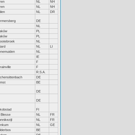
ren
NL
NH
ren
NL
NH
ilen
NL
DR
rmersberg
DE
NL
aków
PL
aków
PL
ootebroek
NL
ttard
NL
LI
nemuiden
NL
IE
F
rainville
F
R.S.A.
rchensittenbach
DE
mst
BE
DE
DE
kobstad
FI
 Blesse
NL
FR
nnikezijl
NL
FR
enkum
NL
GE
lderbos
BE