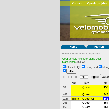
Contact
Openingstijden
Home
Fietsen
Home
»
Gebruikers
»
Rijderslijst
Geef actuele kilometerstand door
Statistieken
(nieuw)
Bluevelo QB
DuoQuest
Mang
<<
<
>
>>
volled
Var
Fiets
Nr
308
Quest
156
487
Quest
346
1188
Quest XS
162
carbon
253
Quest
354
560
Quest
454