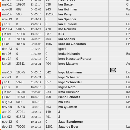
mei-12
16900
538
Ian Baxter
Cr
13-12-14
nov-08
687
243
Ian Hoffman
Wa
04-02-09
mei-14
500
15208
Ian Perry
Go
04-05-14
nov-19
0
0
Ian Spencer
22-11-19
jul-19
0
0
Ian Turnbull
Pl
23-07-19
dec-04
50495
470
Ibo Reurink
So
12-11-13
jun-09
77000
687
ICB
Dr
13-10-18
jul-10
70000
404
Ida Sabelis
He
26-01-25
jul-04
40000
1687
Iddo de Goederen
Li
22-06-06
dec-23
0
0
Igor I
07-12-23
mrt-05
0
0
Ineke Nelstein
Ee
01-03-05
mrt-14
0
0
Ingo Kassette Fortser
24-03-14
jun-16
23811
404
Ingo Mattern
Ae
08-05-21
mei-13
19575
542
Ingo Moelmann
Bo
04-05-16
apr-21
0
0
Ingo Schaefer
Mü
22-04-21
jul-11
5378
357
Ingo Schroedel
Lu
01-10-12
jul-18
0
0
Ingrid Nota
En
16-07-18
jun-02
16570
233
Irma Huisman
Ko
02-05-08
jul-02
116500
758
Ischa Schoots
Le
18-04-15
aug-03
600
0
Ivo Eick
Ma
08-07-10
nov-09
15000
463
Ivo Quanten
Pe
03-08-12
apr-02
27041
149
J
23-05-17
jan-02
61843
491
J
25-06-12
nov-12
0
0
Jaap Burghoorn
10-11-12
dec-13
70000
1202
Jaap de Boer
La
30-10-18