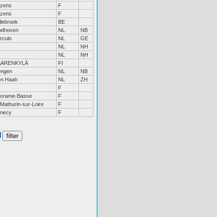
zens
F
zens
F
llebroek
BE
ndhoven
NL
NB
rculo
NL
GE
NL
NH
NL
NH
AARENKYLÄ
FI
ngen
NL
NB
n Haah
NL
ZH
F
orame-Basse
F
 Mathurin-sur-Loire
F
necy
F