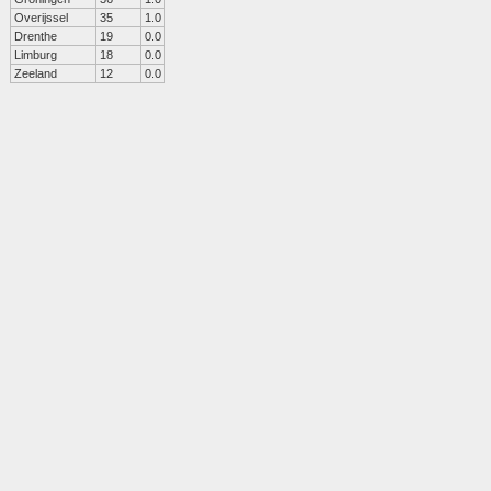
Overijssel
35
1.0
Drenthe
19
0.0
Limburg
18
0.0
Zeeland
12
0.0