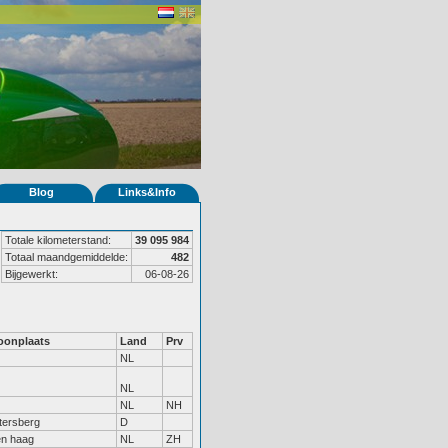
Blog
Links&Info
Totale kilometerstand:
39 095 984
Totaal maandgemiddelde:
482
Bijgewerkt:
06-08-26
onplaats
Land
Prv
NL
NL
NL
NH
tersberg
D
n haag
NL
ZH