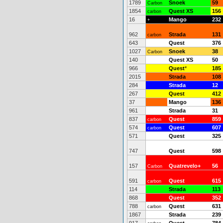
1789
Snoek
59
Carbon
1854
Quest XS
156
carbon
16
Mango
232
+
962
Strada
131
carbon
643
Quest
376
1027
Snoek
38
Carbon
140
Quest XS
50
966
Quest
*
185
2015
Strada
108
284
Strada
12
267
Quest
412
37
Mango
136
961
Strada
31
837
Quest
859
carbon
574
Quest
607
carbon
571
Quest
325
747
Quest
598
157
Quatrevelo+
56
Carbon
591
Quest
615
carbon
114
Strada
113
868
Quest
352
788
Quest
631
carbon
1867
Strada
239