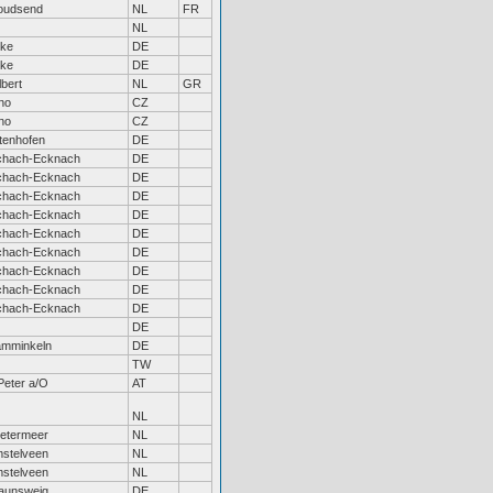
udsend
NL
FR
NL
ke
DE
ke
DE
lbert
NL
GR
no
CZ
no
CZ
tenhofen
DE
chach-Ecknach
DE
chach-Ecknach
DE
chach-Ecknach
DE
chach-Ecknach
DE
chach-Ecknach
DE
chach-Ecknach
DE
chach-Ecknach
DE
chach-Ecknach
DE
chach-Ecknach
DE
DE
mminkeln
DE
TW
Peter a/O
AT
NL
etermeer
NL
stelveen
NL
stelveen
NL
aunsweig
DE