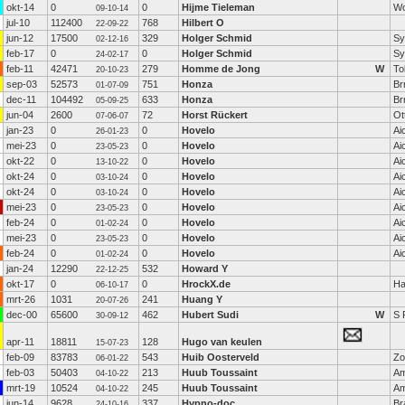
okt-14
0
0
Hijme Tieleman
Wo
09-10-14
jul-10
112400
768
Hilbert O
22-09-22
jun-12
17500
329
Holger Schmid
Sy
02-12-16
feb-17
0
0
Holger Schmid
Sy
24-02-17
feb-11
42471
279
Homme de Jong
W
To
20-10-23
sep-03
52573
751
Honza
Br
01-07-09
dec-11
104492
633
Honza
Br
05-09-25
jun-04
2600
72
Horst Rückert
Ot
07-06-07
jan-23
0
0
Hovelo
Ai
26-01-23
mei-23
0
0
Hovelo
Ai
23-05-23
okt-22
0
0
Hovelo
Ai
13-10-22
okt-24
0
0
Hovelo
Ai
03-10-24
okt-24
0
0
Hovelo
Ai
03-10-24
mei-23
0
0
Hovelo
Ai
23-05-23
feb-24
0
0
Hovelo
Ai
01-02-24
mei-23
0
0
Hovelo
Ai
23-05-23
feb-24
0
0
Hovelo
Ai
01-02-24
jan-24
12290
532
Howard Y
22-12-25
okt-17
0
0
HrockX.de
Ha
06-10-17
mrt-26
1031
241
Huang Y
20-07-26
dec-00
65600
462
Hubert Sudi
W
S 
30-09-12
apr-11
18811
128
Hugo van keulen
15-07-23
feb-09
83783
543
Huib Oosterveld
Zo
06-01-22
feb-03
50403
213
Huub Toussaint
Am
04-10-22
mrt-19
10524
245
Huub Toussaint
Am
04-10-22
jun-14
9628
337
Hypno-doc
Br
24-10-16