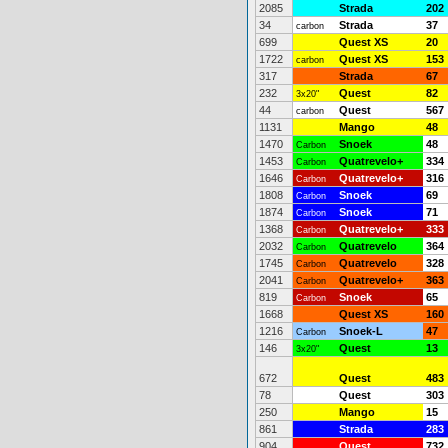
2085
Strada
202
34
Strada
37
carbon
699
Quest XS
20
1722
Quest XS
153
carbon
317
Strada
67
232
Quest
82
3x20"
44
Quest
567
carbon
1131
Mango
48
1470
Snoek
48
Carbon
1453
Quatrevelo+
334
Carbon
1646
Quatrevelo+
316
Carbon
1808
Snoek
69
Carbon
1874
Snoek
71
Carbon
1368
Quatrevelo+
333
Carbon
2032
Quatrevelo
364
Carbon
1745
Quatrevelo
328
Carbon
2041
Quatrevelo+
363
Carbon
819
Snoek
65
Carbon
1668
Quest XS
160
1216
Snoek-L
47
Carbon
146
Quest
13
3x20"
672
Quest
483
78
Quest
303
250
Mango
15
861
Strada
283
904
Quest
732