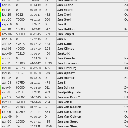
mrt-16
9131
142
Jan Duitshof
U
12-08-21
apr-19
0
0
Jan Ebens
Zo
06-04-19
mei-09
0
0
Jan Ebens
Zo
07-05-09
feb-16
9912
482
Jan Geel
Oo
29-10-17
mrt-08
76000
660
Jan Geel
Oo
03-11-17
sep-19
0
0
Jan H
11-09-19
okt-10
10600
547
Jan Holtland
Ke
12-05-12
nov-06
50000
509
Jan Jaap N
08-01-15
dec-15
0
0
Jan K
17-12-15
apr-13
47513
428
Jan-Karel
07-07-22
mei-03
40000
194
Jan Klimos
16-07-20
aug-09
70215
400
Janko K
30-06-24
apr-06
0
0
Jan Komdeur
Pa
15-04-06
apr-11
101868
1393
Jan Laverman
Ba
01-06-17
mei-01
40278
495
Jan Limburg
Am
08-02-08
mei-02
41160
570
Jan Ophoff
05-05-08
mrt-25
0
0
Jan Riemer
Hu
07-03-25
apr-08
60750
478
Jan S
21-11-18
nov-04
80000
311
Jan Schraa
Zw
06-04-26
mrt-18
41185
939
Jantje Migchels
W
11-03-22
jan-16
57802
485
Jan van Bezu
**
Hi
31-12-25
mrt-17
32000
294
Jan van D
21-04-26
mrt-22
21798
651
Jan van Dooren
Ud
31-12-24
feb-05
60859
574
Jan Van Ochten
Oo
29-11-13
sep-09
0
0
Jan Van Ochten
Oo
09-09-09
apr-18
16500
425
Jan van Steeg
Ze
05-07-21
mrt-11
796
3459
Jan van Steeg
Ze
30-03-11