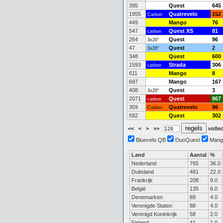
395
Quest
645
1955
Quatrevelo
152
Carbon
449
Mango
76
547
Quest XS
81
carbon
264
Quest
96
3x20"
47
Quest
2
3x20"
348
Quest
600
1593
Strada
306
carbon
611
Mango
8
697
Mango
167
408
Quest
3
3x20"
2071
Quest
867
carbon
359
Quatrevelo
96
Carbon
592
Quest
302
<<
<
>
>>
volled
Bluevelo QB
DuoQuest
Mang
Land
Aantal
%
Nederland
765
36.0
Duitsland
481
22.0
Frankrijk
208
9.0
België
135
6.0
Denemarken
89
4.0
Verenigde Staten
88
4.0
Verenigd Koninkrijk
58
2.0
Finland
41
1.0