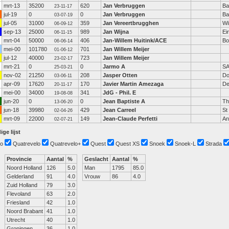
mrt-13
35200
620
Jan Verbruggen
Ba
23-11-17
jul-19
0
0
Jan Verbruggen
Ba
03-07-19
jul-05
31000
359
Jan Vereertbrugghen
Wi
06-09-12
sep-13
25000
989
Jan Wijna
Ei
06-11-15
mrt-04
50000
406
Jan-Willem Huitink/ACE
Bo
06-06-14
mei-00
101780
701
Jan Willem Meijer
01-06-12
jul-12
40000
723
Jan Willem Meijer
23-02-17
mrt-21
0
0
Jarmo A
S
25-03-21
nov-02
21250
208
Jasper Otten
Do
03-06-11
apr-09
17620
170
Javier Martin Amezaga
De
20-11-17
mei-00
34000
341
JdG - Phil. E
19-08-08
jun-20
0
0
Jean Baptiste A
Th
13-06-20
jun-18
39980
429
Jean Carreel
St
02-04-26
mrt-09
22000
149
Jean-Claude Perfetti
An
02-07-21
ige lijst
o
Quatrevelo
Quatrevelo+
Quest
Quest XS
Snoek
Snoek-L
Strada
Provincie
Aantal
%
Geslacht
Aantal
%
Noord Holland
126
5.0
Man
1795
85.0
Gelderland
91
4.0
Vrouw
86
4.0
Zuid Holland
79
3.0
Flevoland
63
2.0
Friesland
42
1.0
Noord Brabant
41
1.0
Utrecht
40
1.0
Groningen
36
1.0