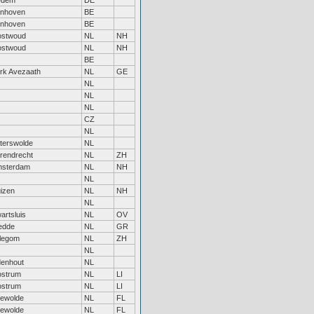
edem
DE
nhoven
BE
nhoven
BE
stwoud
NL
NH
stwoud
NL
NH
BE
rk Avezaath
NL
GE
NL
NL
NL
CZ
NL
terswolde
NL
rendrecht
NL
ZH
sterdam
NL
NH
NL
izen
NL
NH
NL
artsluis
NL
OV
edde
NL
GR
llegom
NL
ZH
NL
enhout
NL
strum
NL
LI
strum
NL
LI
ewolde
NL
FL
ewolde
NL
FL