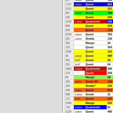
917
Quest
784
carbon
1707
Quest
843
carbon
1312
Quest
321
897
Quest
786
carbon
106
Quest
240
1520
Quatrevelo
159
Carbon
858
Quest
434
256
Quest
176
2034
Quest
783
carbon
281
Strada
136
carbon
355
Mango
24
123
Quest
343
1585
Quest
152
46
Quest
499
carbon
341
Quest
20
3x20"
331
Quest
54
3x20"
1663
Quatrevelo
380
Carbon
174
Quest
259
89
Mango
58
330
Quest XS
150
carbon
194
Strada
**
235
430
Quest
813
carbon
598
Snoek
21
Carbon
172
Quest
147
3x20"
1944
Mango
200
718
Quatrevelo
81
Carbon
1225
Quest
485
carbon