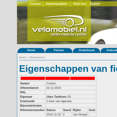
Contact
Openingstijden
Over ons
Dealers
Home
Fietsen
Onderhoud
Gebrui
Home
»
Statistieken
Eigenschappen van fi
Variant
Carbon
Afleverdatum
02-11-2019
RAL
Eigenaar
Urpo Taskinen
(S)
Gewisseld
1 keer van eigenaar
Bijzonderheden
Kilometerstanden
Datum
Stand
Rijder
Gem
2019-11-02
0
Jan Skopal
-