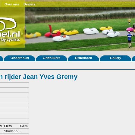
Over ons
Dealers
Onderhoud
Gebruikers
Orderboek
Gallery
 rijder Jean Yves Gremy
d
Fiets
Gem
Strada 95
-