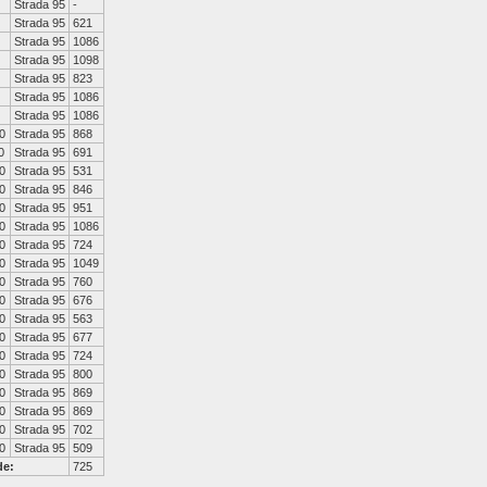
Strada 95
-
Strada 95
621
Strada 95
1086
Strada 95
1098
Strada 95
823
Strada 95
1086
Strada 95
1086
0
Strada 95
868
0
Strada 95
691
0
Strada 95
531
0
Strada 95
846
0
Strada 95
951
0
Strada 95
1086
0
Strada 95
724
0
Strada 95
1049
0
Strada 95
760
0
Strada 95
676
0
Strada 95
563
0
Strada 95
677
0
Strada 95
724
0
Strada 95
800
0
Strada 95
869
0
Strada 95
869
0
Strada 95
702
0
Strada 95
509
de:
725