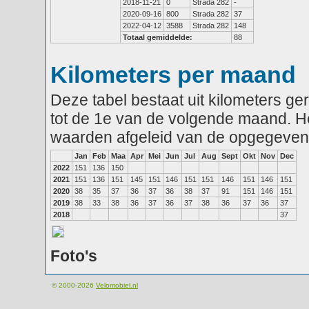
2018-11-21
0
Strada 282
-
2020-09-16
800
Strada 282
37
2022-04-12
3588
Strada 282
148
Totaal gemiddelde:
88
Kilometers per maand
Deze tabel bestaat uit kilometers g
tot de 1e van de volgende maand. He
waarden afgeleid van de opgegeven
Jan
Feb
Maa
Apr
Mei
Jun
Jul
Aug
Sept
Okt
Nov
Dec
2022
151
136
150
2021
151
136
151
145
151
146
151
151
146
151
146
151
2020
38
35
37
36
37
36
38
37
91
151
146
151
2019
38
33
38
36
37
36
37
38
36
37
36
37
2018
37
Foto's
© 2000-2026
Velomobiel.nl