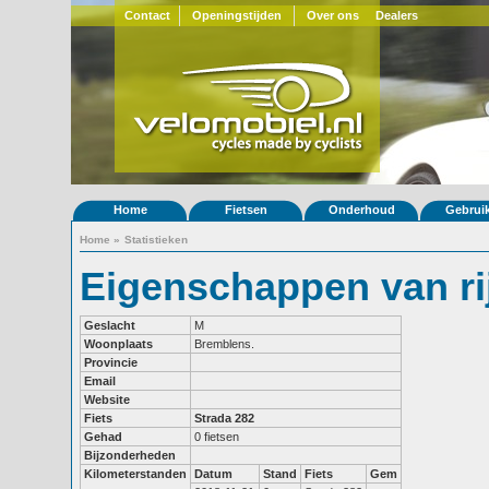
Contact
Openingstijden
Over ons
Dealers
Home
Fietsen
Onderhoud
Gebrui
Home
»
Statistieken
Eigenschappen van rij
Geslacht
M
Woonplaats
Bremblens.
Provincie
Email
Website
Fiets
Strada 282
Gehad
0 fietsen
Bijzonderheden
Kilometerstanden
Datum
Stand
Fiets
Gem