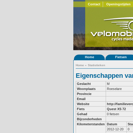
Contact
Openingstijden
Home
Fietsen
Home
»
Statistieken
Eigenschappen van
Geslacht
M
Woonplaats
Roeselare
Provincie
Email
Website
http://familiever
Fiets
Quest XS 72
Gehad
0 fietsen
Bijzonderheden
Kilometerstanden
Datum
St
2012-12-20
0