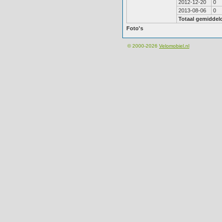
2012-12-20
0
2013-08-06
0
Totaal gemiddel
Foto's
© 2000-2026
Velomobiel.nl