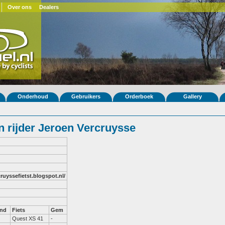
Over ons
Dealers
Onderhoud
Gebruikers
Orderboek
Gallery
 rijder Jeroen Vercruysse
cruyssefietst.blogspot.nl/
and
Fiets
Gem
Quest XS 41
-