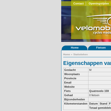
Contact
Openingstijden
Home
Fietsen
Home
»
Statistieken
Eigenschappen van
Geslacht
M
Woonplaats
Provincie
Email
Website
Fiets
Quatrevelo 159
Gehad
0 fietsen
Bijzonderheden
Kilometerstanden
Datum
Stand
F
Totaal gemiddel