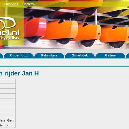
Over ons
Dealers
Onderhoud
Gebruikers
Orderboek
Gallery
 rijder Jan H
iets
Gem
de:
-