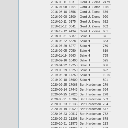
2016-06-11
163
Gerd U. Ziems
2479
2016-07-08
1148
Gerd U. Ziems
1110
2016-08-10
1556
Gerd U. Ziems
376
2016-09-08
2500
Gerd U. Ziems
990
2016-10-11
3175
Gerd U. Ziems
622
2016-11-12
3841
Gerd U. Ziems
632
2016-12-12
4434
Gerd U. Ziems
601
2018-05-31
5087
Sake H
37
2018-06-22
5328
Sake H
333
2018-07-29
6277
Sake H
780
2018-09-05
7050
Sake H
619
2018-11-19
8863
Sake H
735
2019-02-16
10400
Sake H
525
2019-04-22
12250
Sake H
866
2019-05-29
13250
Sake H
822
2019-06-28
14250
Sake H
1014
2019-09-18
15600
Sake H
501
2020-02-25
17068
Bert Hardeman
279
2020-03-14
17443
Bert Hardeman
634
2020-04-25
17826
Bert Hardeman
278
2020-05-21
18307
Bert Hardeman
563
2020-06-23
19136
Bert Hardeman
764
2020-07-19
19629
Bert Hardeman
577
2020-08-23
20517
Bert Hardeman
772
2020-09-23
21208
Bert Hardeman
678
2020-10-31
21575
Bert Hardeman
293