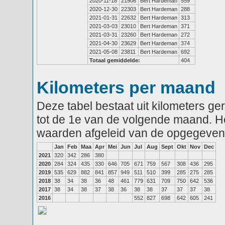
2020-11-18
21906
Bert Hardeman
559
2020-12-30
22303
Bert Hardeman
288
2021-01-31
22632
Bert Hardeman
313
2021-03-03
23010
Bert Hardeman
371
2021-03-31
23260
Bert Hardeman
272
2021-04-30
23629
Bert Hardeman
374
2021-05-08
23811
Bert Hardeman
692
Totaal gemiddelde:
404
Kilometers per maand
Deze tabel bestaat uit kilometers g
tot de 1e van de volgende maand. He
waarden afgeleid van de opgegeven
Jan
Feb
Maa
Apr
Mei
Jun
Jul
Aug
Sept
Okt
Nov
Dec
2021
320
342
286
380
2020
284
324
435
330
646
705
671
759
567
308
436
295
2019
535
629
882
841
857
949
511
510
399
285
275
285
2018
38
34
38
36
48
461
779
631
709
750
642
536
2017
38
34
38
37
38
36
38
38
37
37
37
38
2016
552
827
698
642
605
241