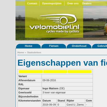
Contact
Openingstijden
Over ons
Dealers
Home
Fietsen
Onderhoud
Gebrui
Home
»
Statistieken
Eigenschappen van fi
Variant
Afleverdatum
09-06-2016
RAL
Eigenaar
Ingo Mattern
(DE)
Gewisseld
3 keer van eigenaar
Bijzonderheden
Kilometerstanden
Datum
Stand
Rijder
Gem
2016-06-09
0
Gerd U. Ziems
-