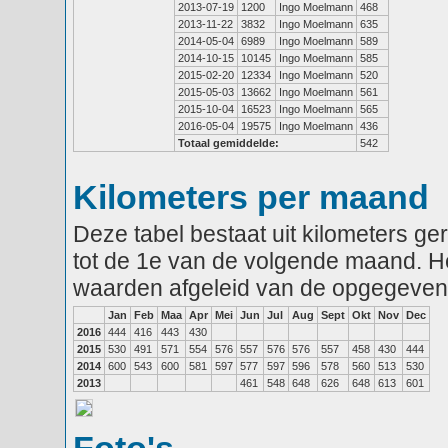
2013-07-19
1200
Ingo Moelmann
468
2013-11-22
3832
Ingo Moelmann
635
2014-05-04
6989
Ingo Moelmann
589
2014-10-15
10145
Ingo Moelmann
585
2015-02-20
12334
Ingo Moelmann
520
2015-05-03
13662
Ingo Moelmann
561
2015-10-04
16523
Ingo Moelmann
565
2016-05-04
19575
Ingo Moelmann
436
Totaal gemiddelde:
542
Kilometers per maand
Deze tabel bestaat uit kilometers g
tot de 1e van de volgende maand. He
waarden afgeleid van de opgegeven
Jan
Feb
Maa
Apr
Mei
Jun
Jul
Aug
Sept
Okt
Nov
Dec
2016
444
416
443
430
2015
530
491
571
554
576
557
576
576
557
458
430
444
2014
600
543
600
581
597
577
597
596
578
560
513
530
2013
461
548
648
626
648
613
601