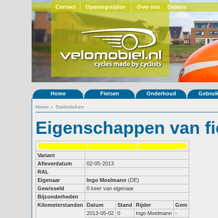
Contact
Openingstijden
Over ons
Dealers
Home
Fietsen
Onderhoud
Gebrui
Home
»
Statistieken
Eigenschappen van fi
Variant
Afleverdatum
02-05-2013
RAL
Eigenaar
Ingo Moelmann
(DE)
Gewisseld
0 keer van eigenaar
Bijzonderheden
Kilometerstanden
Datum
Stand
Rijder
Gem
2013-05-02
0
Ingo Moelmann
-