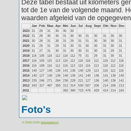
Deze tabel bestaat uit kilometers g
tot de 1e van de volgende maand. He
waarden afgeleid van de opgegeven
Jan
Feb
Maa
Apr
Mei
Jun
Jul
Aug
Sept
Okt
Nov
Dec
2023
31
28
31
30
30
30
2022
31
28
30
30
31
30
30
31
30
31
30
30
2021
30
28
31
30
31
29
31
31
30
30
30
31
2020
31
29
31
29
31
30
31
30
30
31
30
31
2019
31
27
31
30
31
30
30
31
30
31
29
31
2018
116
105
116
112
116
112
75
31
29
31
30
31
2017
116
105
115
113
116
112
116
116
112
116
112
116
2016
116
108
116
112
116
113
115
116
113
116
112
116
2015
140
127
140
136
141
136
140
129
113
116
112
116
2014
140
127
140
136
140
136
141
140
136
141
136
140
2013
235
246
271
264
236
228
221
127
136
140
136
141
2012
343
327
487
355
312
314
530
507
206
214
206
213
2011
392
390
723
476
429
414
214
164
Foto's
© 2000-2026
Velomobiel.nl