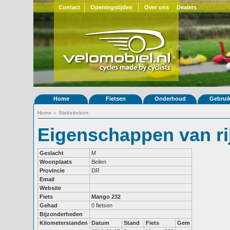
Contact
Openingstijden
Over ons
Dealers
Home
Fietsen
Onderhoud
Gebrui
Home
»
Statistieken
Eigenschappen van ri
Geslacht
M
Woonplaats
Beilen
Provincie
DR
Email
Website
Fiets
Mango 232
Gehad
0 fietsen
Bijzonderheden
Kilometerstanden
Datum
Stand
Fiets
Gem