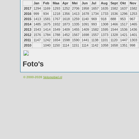
Jan
Feb
Maa
Apr
Mei
Jun
Jul
Aug
Sept
Okt
Nov
2017
1294
1169
1293
1252
2706
1958
1657
1635
1582
1637
1582
2016
999
934
1218
1356
1413
1678
1734
1733
1536
1296
1253
2015
1413
1581
1767
1618
1259
1140
969
918
888
953
967
2014
1485
1675
1932
1873
1335
1091
993
1308
1466
1517
1465
2013
1543
1414
1549
1409
1455
1409
1582
1595
1544
1536
1436
2012
1576
1784
1788
1452
1567
1698
1557
1373
1328
1421
1401
2011
1147
1242
1654
1598
1590
1441
1138
1101
1120
1447
1303
2010
1040
1150
1114
1151
1114
1142
1058
1658
1351
998
Foto's
© 2000-2026
Velomobiel.nl