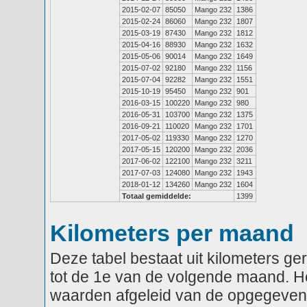
2015-02-07
85050
Mango 232
1386
2015-02-24
86060
Mango 232
1807
2015-03-19
87430
Mango 232
1812
2015-04-16
88930
Mango 232
1632
2015-05-06
90014
Mango 232
1649
2015-07-02
92180
Mango 232
1156
2015-07-04
92282
Mango 232
1551
2015-10-19
95450
Mango 232
901
2016-03-15
100220
Mango 232
980
2016-05-31
103700
Mango 232
1375
2016-09-21
110020
Mango 232
1701
2017-05-02
119330
Mango 232
1270
2017-05-15
120200
Mango 232
2036
2017-06-02
122100
Mango 232
3211
2017-07-03
124080
Mango 232
1943
2018-01-12
134260
Mango 232
1604
Totaal gemiddelde:
1399
Kilometers per maand
Deze tabel bestaat uit kilometers g
tot de 1e van de volgende maand. He
waarden afgeleid van de opgegeven