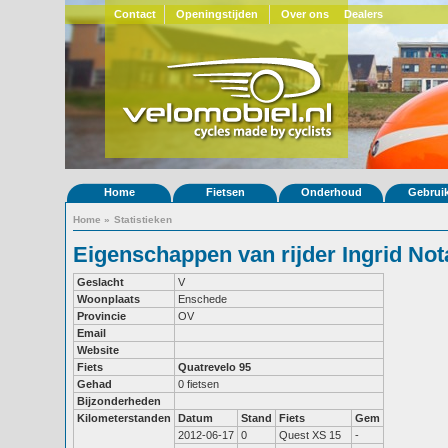
Contact
Openingstijden
Over ons
Dealers
Home
Fietsen
Onderhoud
Gebrui
Home
»
Statistieken
Eigenschappen van rijder Ingrid Not
Geslacht
V
Woonplaats
Enschede
Provincie
OV
Email
Website
Fiets
Quatrevelo 95
Gehad
0 fietsen
Bijzonderheden
Kilometerstanden
Datum
Stand
Fiets
Gem
2012-06-17
0
Quest XS 15
-