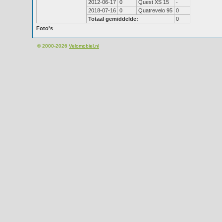
2012-06-17
0
Quest XS 15
-
2018-07-16
0
Quatrevelo 95
0
Totaal gemiddelde:
0
Foto's
© 2000-2026
Velomobiel.nl