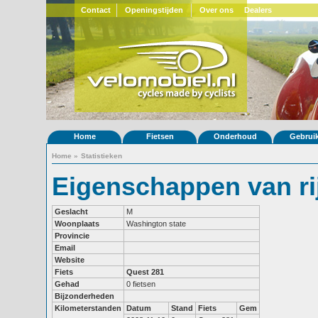
Contact
Openingstijden
Over ons
Dealers
Home
Fietsen
Onderhoud
Gebrui
Home
»
Statistieken
Eigenschappen van ri
Geslacht
M
Woonplaats
Washington state
Provincie
Email
Website
Fiets
Quest 281
Gehad
0 fietsen
Bijzonderheden
Kilometerstanden
Datum
Stand
Fiets
Gem