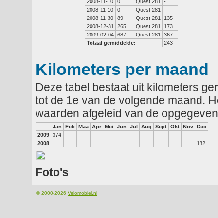
2008-11-10
0
Quest 281
-
2008-11-10
0
Quest 281
-
2008-11-30
89
Quest 281
135
2008-12-31
265
Quest 281
173
2009-02-04
687
Quest 281
367
Totaal gemiddelde:
243
Kilometers per maand
Deze tabel bestaat uit kilometers g
tot de 1e van de volgende maand. He
waarden afgeleid van de opgegeven
Jan
Feb
Maa
Apr
Mei
Jun
Jul
Aug
Sept
Okt
Nov
Dec
2009
374
2008
182
Foto's
© 2000-2026
Velomobiel.nl