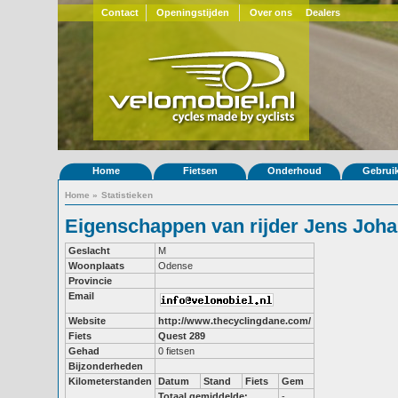
Contact
Openingstijden
Over ons
Dealers
Home
Fietsen
Onderhoud
Gebrui
Home
»
Statistieken
Eigenschappen van rijder Jens Joh
Geslacht
M
Woonplaats
Odense
Provincie
Email
Website
http://www.thecyclingdane.com/
Fiets
Quest 289
Gehad
0 fietsen
Bijzonderheden
Kilometerstanden
Datum
Stand
Fiets
Gem
Totaal gemiddelde:
-