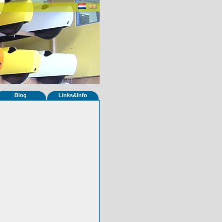
Blog
Links&Info