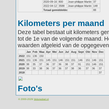
2020-09-16
800
Jean-philippe Martin
37
2022-04-12
3588
Jean-philippe Martin
148
Totaal gemiddelde:
88
Kilometers per maand
Deze tabel bestaat uit kilometers g
tot de 1e van de volgende maand. He
waarden afgeleid van de opgegeven
Jan
Feb
Maa
Apr
Mei
Jun
Jul
Aug
Sept
Okt
Nov
Dec
2022
151
136
150
2021
151
136
151
145
151
146
151
151
146
151
146
151
2020
38
35
37
36
37
36
38
37
91
151
146
151
2019
38
33
38
36
37
36
37
38
36
37
36
37
2018
37
Foto's
© 2000-2026
Velomobiel.nl