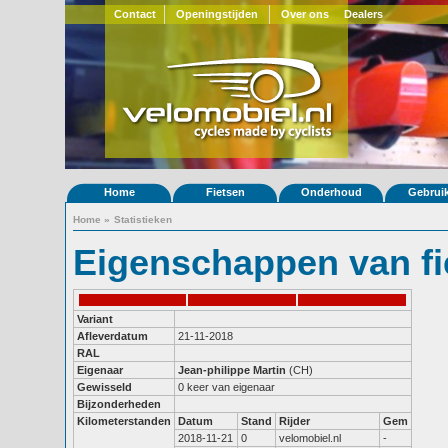
Contact
Openingstijden
Over ons
Dealers
Home
Fietsen
Onderhoud
Gebrui
Home
»
Statistieken
Eigenschappen van fi
Variant
Afleverdatum
21-11-2018
RAL
Eigenaar
Jean-philippe Martin
(CH)
Gewisseld
0 keer van eigenaar
Bijzonderheden
Kilometerstanden
Datum
Stand
Rijder
Gem
2018-11-21
0
velomobiel.nl
-