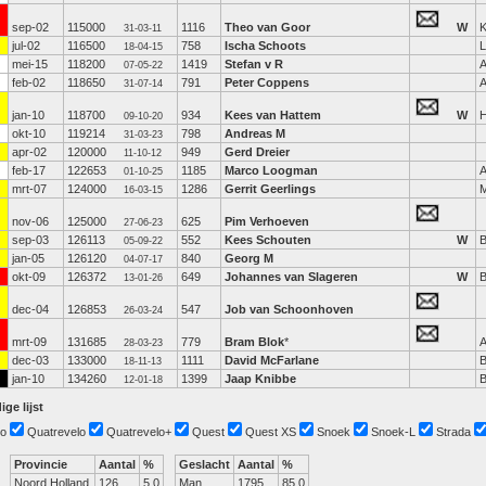
sep-02
115000
1116
Theo van Goor
W
K
31-03-11
jul-02
116500
758
Ischa Schoots
L
18-04-15
mei-15
118200
1419
Stefan v R
A
07-05-22
feb-02
118650
791
Peter Coppens
A
31-07-14
jan-10
118700
934
Kees van Hattem
W
H
09-10-20
okt-10
119214
798
Andreas M
31-03-23
apr-02
120000
949
Gerd Dreier
11-10-12
feb-17
122653
1185
Marco Loogman
A
01-10-25
mrt-07
124000
1286
Gerrit Geerlings
M
16-03-15
nov-06
125000
625
Pim Verhoeven
27-06-23
sep-03
126113
552
Kees Schouten
W
B
05-09-22
jan-05
126120
840
Georg M
04-07-17
okt-09
126372
649
Johannes van Slageren
W
B
13-01-26
dec-04
126853
547
Job van Schoonhoven
26-03-24
mrt-09
131685
779
Bram Blok
*
A
28-03-23
dec-03
133000
1111
David McFarlane
B
18-11-13
jan-10
134260
1399
Jaap Knibbe
B
12-01-18
ige lijst
o
Quatrevelo
Quatrevelo+
Quest
Quest XS
Snoek
Snoek-L
Strada
Provincie
Aantal
%
Geslacht
Aantal
%
Noord Holland
126
5.0
Man
1795
85.0