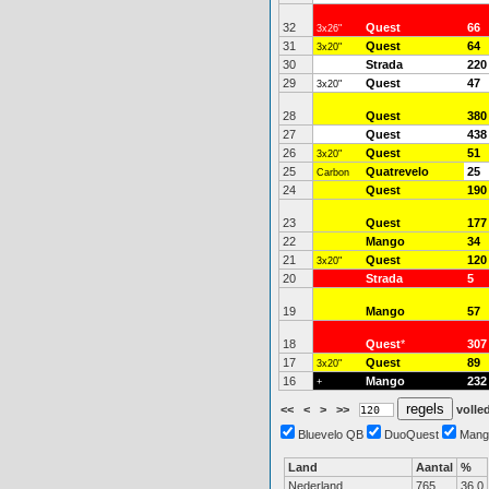
32
Quest
66
3x26"
31
Quest
64
3x20"
30
Strada
220
29
Quest
47
3x20"
28
Quest
380
27
Quest
438
26
Quest
51
3x20"
25
Quatrevelo
25
Carbon
24
Quest
190
23
Quest
177
22
Mango
34
21
Quest
120
3x20"
20
Strada
5
19
Mango
57
18
Quest
*
307
17
Quest
89
3x20"
16
Mango
232
+
<<
<
>
>>
volled
Bluevelo QB
DuoQuest
Mang
Land
Aantal
%
Nederland
765
36.0