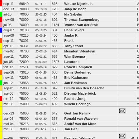
sep-11
69840
815
Wouter Nijenhuis
A
07-11-18
dec-13
70000
1202
Jaap de Boer
L
30-10-18
jul-10
70000
404
Ida Sabelis
26-01-25
nov-08
70000
602
Thomas Stangenberg
K
15-07-18
jul-05
70000
1124
Yvonne van der Stok
B
06-10-10
aug-07
70100
331
Hans Severs
M
05-12-25
aug-09
70215
400
Janko K
30-06-24
sep-11
70301
436
Frank
23-04-25
apr-15
70331
856
Tony Storer
C
01-02-22
mei-02
70783
414
Meindert Valenteyn
O
25-07-16
aug-11
71800
635
Wim Boerma
Z
10-01-21
jun-05
72000
1597
Laserone
03-03-09
feb-12
72511
822
Robert Campbell
H
30-06-19
sep-16
73010
636
Denis Bodennec
B
03-04-26
nov-11
73289
463
Eric Kathmann
W
05-01-25
jun-12
73968
443
Jan Brinkman
d
22-04-26
sep-01
75000
342
Dimitri van den Bossche
W
04-12-19
apr-08
75000
521
Dietmar Maderböck
18-08-20
mrt-12
75000
499
Paul de Jong
01-10-24
mrt-08
75000
402
Willem Heeringa
27-09-23
dec-13
75000
642
Gert Jan Reilink
31-08-23
apr-03
75000
367
Ronald van Waveren
H
05-04-20
mei-04
75216
313
André van der Meer
R
01-05-24
mrt-08
76000
660
Jan Geel
03-11-17
jun-09
76300
871
Bastiaan Welmers
*
W
U
27-09-16