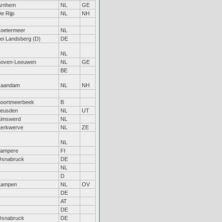
Arnhem
NL
GE
e Rijp
NL
NH
oetermeer
NL
ei Landsberg (D)
DE
NL
Boven-Leeuwen
NL
GE
BE
Zaandam
NL
NH
oortmeerbeek
B
eusden
NL
UT
imswerd
NL
erkwerve
NL
ZE
NL
Tampere
FI
Osnabruck
DE
NL
D
Kampen
NL
OV
DE
AT
DE
Osnabruck
DE