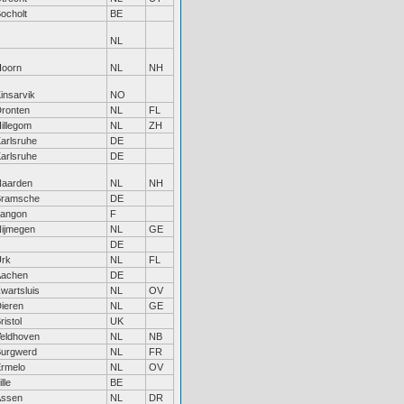
ocholt
BE
NL
oorn
NL
NH
insarvik
NO
ronten
NL
FL
illegom
NL
ZH
arlsruhe
DE
arlsruhe
DE
aarden
NL
NH
Bramsche
DE
angon
F
ijmegen
NL
GE
DE
rk
NL
FL
Aachen
DE
wartsluis
NL
OV
ieren
NL
GE
ristol
UK
eldhoven
NL
NB
urgwerd
NL
FR
rmelo
NL
OV
ille
BE
Assen
NL
DR