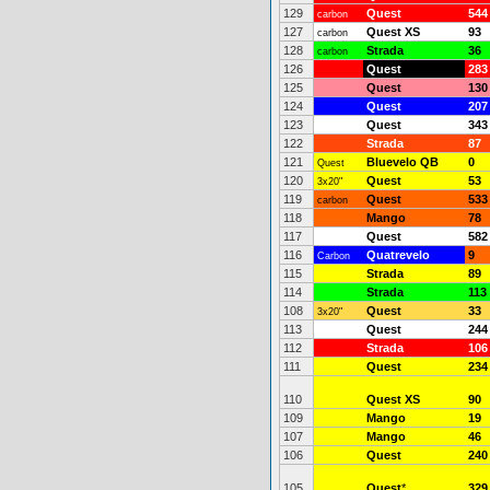
129
Quest
544
carbon
127
Quest XS
93
carbon
128
Strada
36
carbon
126
Quest
283
125
Quest
130
124
Quest
207
123
Quest
343
122
Strada
87
121
Bluevelo QB
0
Quest
120
Quest
53
3x20"
119
Quest
533
carbon
118
Mango
78
117
Quest
582
116
Quatrevelo
9
Carbon
115
Strada
89
114
Strada
113
108
Quest
33
3x20"
113
Quest
244
112
Strada
106
111
Quest
234
110
Quest XS
90
109
Mango
19
107
Mango
46
106
Quest
240
105
Quest
*
329