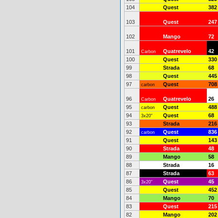
104
Quest
382
103
Quest
247
102
Mango
72
101
Quatrevelo
42
Carbon
100
Quest
330
99
Strada
68
98
Quest
445
97
Quest
708
carbon
96
Quatrevelo
26
Carbon
95
Quest
488
carbon
94
Quest
68
3x20"
93
Strada
216
92
Quest
836
carbon
91
Quest
143
90
Strada
48
89
Mango
58
88
Strada
16
87
Strada
63
86
Quest
45
3x20"
85
Quest
452
84
Mango
70
83
Quest
215
82
Mango
202