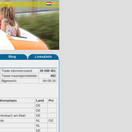
Blog
Links&Info
Totale kilometerstand:
39 098 461
Totaal maandgemiddelde:
482
Bijgewerkt:
06-08-26
Woonplaats
Land
Prv
DE
DE
rlenbach am Main
DE
Ede
NL
GE
NL
DE