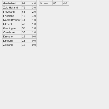
Gelderland
91
4.0
Vrouw
86
4.0
Zuid Holland
79
3.0
Flevoland
63
2.0
Friesland
42
1.0
Noord Brabant
41
1.0
Utrecht
40
1.0
Groningen
36
1.0
Overijssel
35
1.0
Drenthe
19
0.0
Limburg
18
0.0
Zeeland
12
0.0