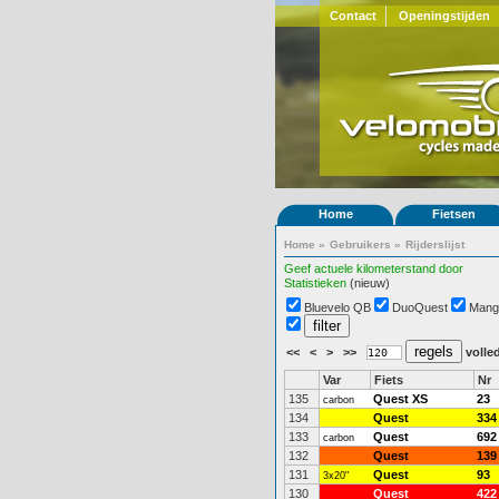
Contact
Openingstijden
Home
Fietsen
Home
»
Gebruikers
»
Rijderslijst
Geef actuele kilometerstand door
Statistieken
(nieuw)
Bluevelo QB
DuoQuest
Mang
<<
<
>
>>
volled
Var
Fiets
Nr
135
Quest XS
23
carbon
134
Quest
334
133
Quest
692
carbon
132
Quest
139
131
Quest
93
3x20"
130
Quest
422