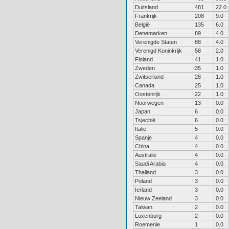
Duitsland
481
22.0
Frankrijk
208
9.0
België
135
6.0
Denemarken
89
4.0
Verenigde Staten
88
4.0
Verenigd Koninkrijk
58
2.0
Finland
41
1.0
Zweden
35
1.0
Zwitserland
28
1.0
Canada
25
1.0
Oostenrijk
22
1.0
Noorwegen
13
0.0
Japan
6
0.0
Tsjechië
6
0.0
Italië
5
0.0
Spanje
4
0.0
China
4
0.0
Australië
4
0.0
Saudi Arabia
4
0.0
Thailand
3
0.0
Poland
3
0.0
Ierland
3
0.0
Nieuw Zeeland
3
0.0
Taiwan
2
0.0
Luxenburg
2
0.0
Roemenie
1
0.0