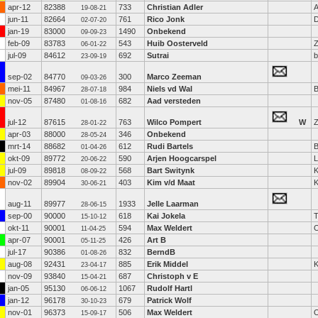
apr-12
82388
733
Christian Adler
19-08-21
jun-11
82664
761
Rico Jonk
D
02-07-20
jan-19
83000
1490
Onbekend
09-09-23
feb-09
83783
543
Huib Oosterveld
Z
06-01-22
jul-09
84612
692
Sutrai
b
23-09-19
sep-02
84770
300
Marco Zeeman
09-03-26
mei-11
84967
984
Niels vd Wal
28-07-18
nov-05
87480
682
Aad versteden
01-08-16
jul-12
87615
763
Wilco Pompert
W
28-01-22
apr-03
88000
346
Onbekend
28-05-24
mrt-14
88682
612
Rudi Bartels
B
01-04-26
okt-09
89772
590
Arjen Hoogcarspel
L
20-06-22
jul-09
89818
568
Bart Switynk
K
08-09-22
nov-02
89904
403
Kim v/d Maat
K
30-06-21
aug-11
89977
1933
Jelle Laarman
28-06-15
sep-00
90000
618
Kai Jokela
15-10-12
okt-11
90001
594
Max Weldert
11-04-25
apr-07
90001
426
Art B
05-11-25
jul-17
90386
832
BerndB
01-08-26
aug-08
92431
885
Erik Middel
23-04-17
nov-09
93840
687
Christoph v E
15-04-21
jan-05
95130
1067
Rudolf Hartl
06-06-12
jan-12
96178
679
Patrick Wolf
30-10-23
nov-01
96373
506
Max Weldert
15-09-17