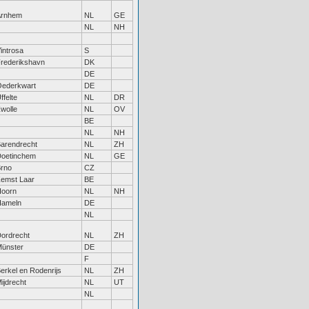
Arnhem
NL
GE
NL
NH
introsa
S
rederikshavn
DK
DE
ederkwart
DE
ffelte
NL
DR
wolle
NL
OV
BE
NL
NH
arendrecht
NL
ZH
oetinchem
NL
GE
rno
CZ
emst Laar
BE
oorn
NL
NH
Hameln
DE
NL
ordrecht
NL
ZH
ünster
DE
F
erkel en Rodenrijs
NL
ZH
ijdrecht
NL
UT
NL