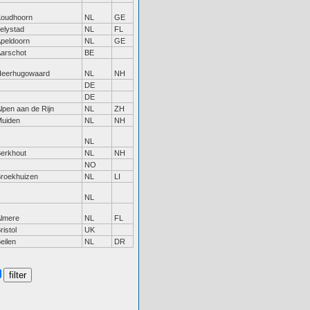
oudhoorn
NL
GE
elystad
NL
FL
peldoorn
NL
GE
arschot
BE
eerhugowaard
NL
NH
DE
DE
lpen aan de Rijn
NL
ZH
uiden
NL
NH
NL
erkhout
NL
NH
NO
roekhuizen
NL
LI
NL
lmere
NL
FL
ristol
UK
eilen
NL
DR