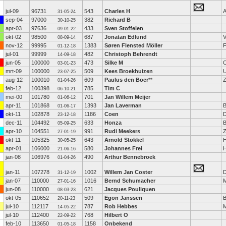
jul-09
96731
543
Charles H
31-05-24
sep-04
97000
382
Richard B
30-10-25
apr-03
97636
433
Sven Stoffelen
09-01-22
okt-02
98500
687
Jonatan Edlund
V
08-09-14
nov-12
99995
1383
Søren Flensted Möller
F
01-12-18
jul-01
99999
482
Christoph Behrendt
14-09-18
jun-05
100000
473
Silke M
O
03-01-23
mrt-09
100000
509
Kees Broekhuizen
U
23-07-25
aug-12
100010
609
Paulus den Boer
**
Z
01-04-26
feb-12
100398
785
Tim C
06-10-21
mei-00
101780
701
Jan Willem Meijer
01-06-12
apr-11
101868
1393
Jan Laverman
B
01-06-17
okt-11
102878
1186
Coen
D
23-12-18
dec-11
104492
633
Honza
B
05-09-25
apr-10
104551
991
Rudi Meekers
Z
27-01-19
okt-11
105325
643
Arnold Stokkel
H
30-05-25
apr-01
106000
580
Johannes Frei
21-06-16
jan-08
106976
490
Arthur Bennebroek
01-04-26
jan-11
107278
1002
Willem Jan Coster
D
31-12-19
jan-07
110000
1016
Bernd Schumacher
M
27-01-16
jun-08
110000
621
Jacques Pouliquen
08-03-23
okt-05
110652
509
Egon Janssen
B
20-11-23
jul-10
112117
787
Rob Hebbes
M
14-05-22
jul-10
112400
768
Hilbert O
22-09-22
feb-10
113650
1158
Onbekend
01-05-18