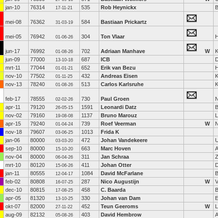
jan-10
76314
535
Rob Heynickx
B
17-11-21
mei-08
76362
584
Bastiaan Prickartz
31-03-19
mei-05
76942
304
Ton Vlaar
H
01-06-26
jun-17
76992
702
Adriaan Manhave
W
K
01-08-26
jun-09
77000
687
ICB
D
13-10-18
mrt-11
77044
652
Erik van Bezu
H
01-01-21
nov-10
77502
432
Andreas Eisen
K
01-11-25
nov-13
78240
513
Carlos Karlsruhe
K
01-08-26
feb-17
78555
730
Paul Groen
N
02-02-26
apr-11
79120
1591
Leonardi Datz
26-05-15
nov-02
79160
1137
Bruno Marouz
L
19-08-08
apr-15
79240
739
Roef Veerman
W
N
01-04-24
nov-18
79607
1013
Frida K
03-06-25
jan-06
80000
472
Johan Vandekeere
U
03-03-20
sep-10
80000
663
Marc Hoven
15-10-20
nov-04
80000
311
Jan Schraa
Z
06-04-26
mrt-10
80120
411
Johan Otter
D
15-06-26
jan-11
80555
1084
David McFarlane
B
12-04-17
feb-02
80808
287
Nico Augustijn
W
V
16-07-25
dec-10
80815
458
C. Baarda
B
17-08-25
apr-05
81320
330
Johan van Dam
E
13-10-25
okt-07
82000
452
Teun Geeroms
W
L
27-11-22
aug-09
82132
403
David Hembrow
05-08-26