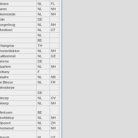
lmere
NL
FL
aren
NL
NH
Heemstede
NL
NH
öln
DE
urgerbrug
NL
NH
ontfoort
NL
UT
NL
BE
hiangmai
TH
osterblokker
NL
NH
altbommel
NL
GE
Worms
DE
aarlem
NL
NH
rittany
F
aalre
NL
NB
e Blesse
NL
FR
estdorpe
DE
Wezep
NL
OV
Weesp
NL
NH
Merksem
BE
oofddorp
NL
NH
ijsoord
NL
ZH
Oostwoud
NL
NH
trecht
NL
UT