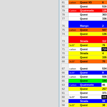
81
Quest XS
6
carbon
80
Quest
516
79
Quatrevelo
128
Carbon
78
Quest
303
77
Quest
336
76
Mango
2
75
Quest
507
carbon
74
Quest
136
73
Strada
112
72
Quest
76
3x20"
71
Quest
719
carbon
70
Strada
4
69
Quest
335
68
Quest
70
3x20"
67
Quest
534
carbon
66
Quest
8
3x20"
64
Quest
556
carbon
65
Quest
194
63
Quatrevelo
46
Carbon
62
Quest
257
61
Quest
371
60
Quest
119
3x20"
59
Strada
99
58
Quest
38
3x20"