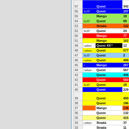
57
Quest
342
56
Quest
107
3x20"
55
Mango
18
54
Quest
69
3x20"
53
Strada
132
52
Quest
24
3x20"
50
Mango
77
51
Mango
162
49
Quest XS
**
12
carbon
48
Quest
577
carbon
47
Quest
2
3x20"
46
Quest
499
carbon
45
Mango
267
+
44
Quest
567
carbon
43
Quest
406
42
Quest
550
41
Quest
18
3x20"
40
Quest
229
39
Quest
450
38
Quest
186
37
Mango
136
36
Quest
132
35
Quest
415
34
Strada
37
carbon
33
Strada
11