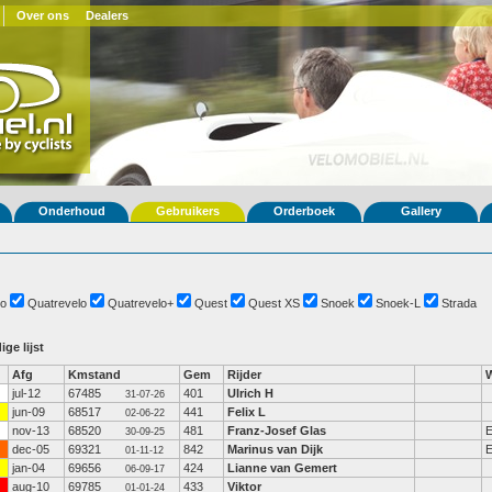
Over ons
Dealers
Onderhoud
Gebruikers
Orderboek
Gallery
o
Quatrevelo
Quatrevelo+
Quest
Quest XS
Snoek
Snoek-L
Strada
ige lijst
Afg
Kmstand
Gem
Rijder
jul-12
67485
401
Ulrich H
31-07-26
jun-09
68517
441
Felix L
02-06-22
nov-13
68520
481
Franz-Josef Glas
E
30-09-25
dec-05
69321
842
Marinus van Dijk
01-11-12
jan-04
69656
424
Lianne van Gemert
06-09-17
aug-10
69785
433
Viktor
01-01-24