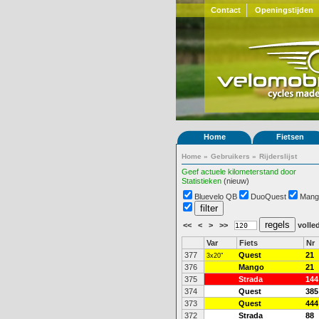
Contact
Openingstijden
Home
Fietsen
Home
»
Gebruikers
»
Rijderslijst
Geef actuele kilometerstand door
Statistieken
(nieuw)
Bluevelo QB
DuoQuest
Mang
<<
<
>
>>
volled
Var
Fiets
Nr
377
Quest
21
3x20"
376
Mango
21
375
Strada
144
374
Quest
385
373
Quest
444
372
Strada
88