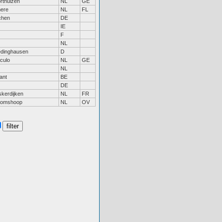
rthuizen
NL
GE
ere
NL
FL
chen
DE
IE
F
NL
edinghausen
D
culo
NL
GE
NL
ant
BE
DE
kerdijken
NL
FR
oomshoop
NL
OV