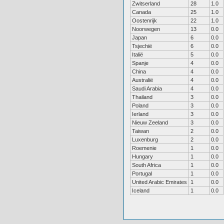
Zwitserland
28
1.0
Canada
25
1.0
Oostenrijk
22
1.0
Noorwegen
13
0.0
Japan
6
0.0
Tsjechië
6
0.0
Italië
5
0.0
Spanje
4
0.0
China
4
0.0
Australië
4
0.0
Saudi Arabia
4
0.0
Thailand
3
0.0
Poland
3
0.0
Ierland
3
0.0
Nieuw Zeeland
3
0.0
Taiwan
2
0.0
Luxenburg
2
0.0
Roemenie
1
0.0
Hungary
1
0.0
South Africa
1
0.0
Portugal
1
0.0
United Arabic Emirates
1
0.0
Iceland
1
0.0