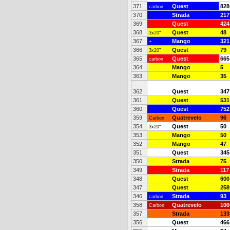
371
Quest
828
carbon
370
Strada
217
369
Quest
424
368
Quest
48
3x20"
367
Mango
321
+
366
Quest
79
3x20"
365
Quest
665
carbon
364
Mango
5
363
Mango
35
362
Quest
347
361
Quest
531
360
Quest
752
359
Quatrevelo
96
Carbon
354
Quest
50
3x20"
353
Mango
50
352
Mango
47
351
Quest
345
350
Strada
75
349
Strada
117
348
Quest
600
347
Quest
258
346
Strada
93
carbon
358
Quatrevelo
100
Carbon
357
Strada
133
356
Quest
466