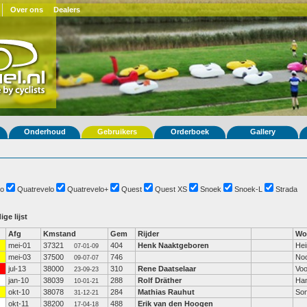
Over ons
Dealers
Onderhoud
Gebruikers
Orderboek
Gallery
o
Quatrevelo
Quatrevelo+
Quest
Quest XS
Snoek
Snoek-L
Strada
ige lijst
Afg
Kmstand
Gem
Rijder
Wo
mei-01
37321
404
Henk Naaktgeboren
Hei
07-01-09
mei-03
37500
746
No
09-07-07
jul-13
38000
310
Rene Daatselaar
Voo
23-09-23
jan-10
38039
288
Rolf Dräther
Ha
10-01-21
okt-10
38078
284
Mathias Rauhut
So
31-12-21
okt-11
38200
488
Erik van den Hoogen
17-04-18