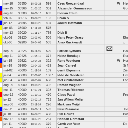
mei-18
38350
599
Cees Roozendaal
W
Hip
18-09-23
mei-15
38366
301
Alexander Gunnarsson
Go
01-01-26
aug-10
38380
663
Florian Traub
20-06-15
feb-02
38516
152
Erwin S
19-02-23
jun-12
38595
404
Jockel Hofmann
18-03-20
apr-03
38900
575
17-11-08
mei-13
39020
735
Dick B
01-11-17
okt-02
39120
508
Hans Peter Grasy
Eb
02-03-09
okt-03
39200
585
Arno Ruckwardt
x
29-04-09
sep-09
39225
529
Patrick Symons
Ha
16-11-15
aug-11
39426
374
Heinz Bentlage
Ru
21-05-19
jan-15
39522
322
Rene Voorburg
W
Ho
02-04-25
jun-18
39980
429
Jean Carreel
St 
02-04-26
mrt-02
40000
189
gerrit Elgersma
Zür
01-11-19
jul-04
40000
1687
Iddo de Goederen
Lin
22-06-06
jun-04
40000
668
met elektromotor
Lor
28-05-09
aug-09
40000
302
Ramon Wegner
19-08-20
mei-11
40000
328
Thomas Ribbrock
17-07-21
sep-12
40000
470
Claus Pagel
Fre
01-10-19
jul-12
40000
723
Jan Willem Meijer
23-02-17
aug-08
40000
296
Mark van Meijel
23-11-19
nov-11
40000
593
Pasi Räsämäki
Jo
29-06-17
jul-18
40000
438
Pim Geurts
Bo
16-02-26
nov-12
40000
264
Halfdan Grimstad
08-07-25
jan-11
40000
379
Gerrit van Veen
De
18-01-20