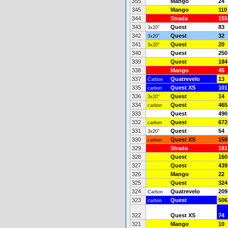
355
Mango
24
345
Mango
110
344
Strada
155
343
Quest
83
3x20"
342
Quest
32
3x20"
341
Quest
20
3x20"
340
Quest
250
339
Quest
184
338
Mango
45
337
Quatrevelo
13
Carbon
335
Quest XS
101
carbon
336
Quest
14
3x20"
334
Quest
465
carbon
333
Quest
490
332
Quest
672
carbon
331
Quest
54
3x20"
330
Quest XS
150
carbon
329
Strada
181
328
Quest
160
327
Quest
439
326
Mango
22
325
Quest
324
324
Quatrevelo
209
Carbon
323
Quest
506
carbon
322
Quest XS
74
321
Mango
10