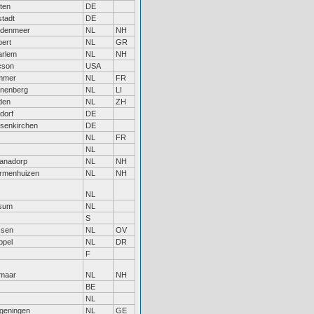
ten
DE
tadt
DE
ddenmeer
NL
NH
bert
NL
GR
arlem
NL
NH
cson
USA
mmer
NL
FR
onenberg
NL
LI
den
NL
ZH
ldorf
DE
senkirchen
DE
NL
FR
NL
ianadorp
NL
NH
rmenhuizen
NL
NH
NL
lsum
NL
S
ssen
NL
OV
ppel
NL
DR
F
kmaar
NL
NH
BE
NL
geningen
NL
GE