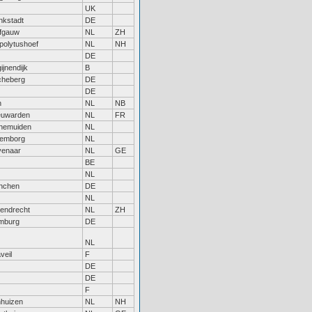
UK
nkstadt
DE
fgauw
NL
ZH
polytushoef
NL
NH
DE
ijnendijk
B
cheberg
DE
DE
n
NL
NB
euwarden
NL
FR
nemuiden
NL
lemborg
NL
venaar
NL
GE
BE
NL
nchen
DE
NL
endrecht
NL
ZH
mburg
DE
NL
veil
F
DE
DE
F
huizen
NL
NH