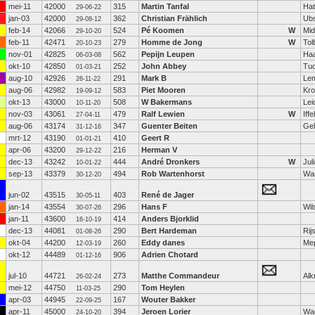
mei-11
42000
315
Martin Tanfal
Hat
29-06-22
jan-03
42000
362
Christian Frählich
Ubs
29-08-12
feb-14
42066
524
Pé Koomen
W
Mi
29-10-20
feb-11
42471
279
Homme de Jong
W
Tol
20-10-23
nov-01
42825
562
Pepijn Leupen
Ha
06-03-08
okt-10
42850
252
John Abbey
Tu
01-03-21
aug-10
42926
291
Mark B
Le
26-11-22
aug-06
42982
583
Piet Mooren
Kr
19-09-12
okt-13
43000
508
W Bakermans
Lei
10-11-20
nov-03
43061
479
Ralf Lewien
W
Iffe
27-04-11
aug-06
43174
347
Guenter Beiten
Gel
31-12-16
mrt-12
43190
410
Geert R
01-01-21
apr-06
43200
216
Herman V
29-12-22
dec-13
43242
444
André Dronkers
W
Jul
10-01-22
sep-13
43379
494
Rob Wartenhorst
Wa
30-12-20
jun-02
43515
403
René de Jager
30-05-11
jan-14
43554
296
Hans F
Wi
30-07-26
jan-11
43600
414
Anders Bjorklid
16-10-19
dec-13
44081
290
Bert Hardeman
Rij
01-08-26
okt-04
44200
260
Eddy danes
Me
12-03-19
okt-12
44489
906
Adrien Chotard
01-12-16
jul-10
44721
273
Matthe Commandeur
Al
26-02-24
mei-12
44750
290
Tom Heylen
11-03-25
apr-03
44945
167
Wouter Bakker
22-09-25
apr-11
45000
394
Jeroen Lorier
Wa
24-10-20