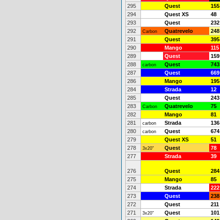
295
Quest
155
294
Quest XS
48
293
Quest
232
292
Quatrevelo
248
Carbon
291
Quest
395
290
Mango
115
289
Quest
159
288
Quest
743
carbon
287
Quest
669
286
Mango
195
284
Strada
12
285
Quest
243
283
Quatrevelo
75
Carbon
282
Mango
81
281
Strada
136
carbon
280
Quest
674
carbon
279
Quest XS
51
278
Quest
78
3x20"
277
Strada
39
276
Quest
284
275
Mango
85
274
Strada
222
273
Quest
238
272
Quest
211
271
Quest
101
3x20"