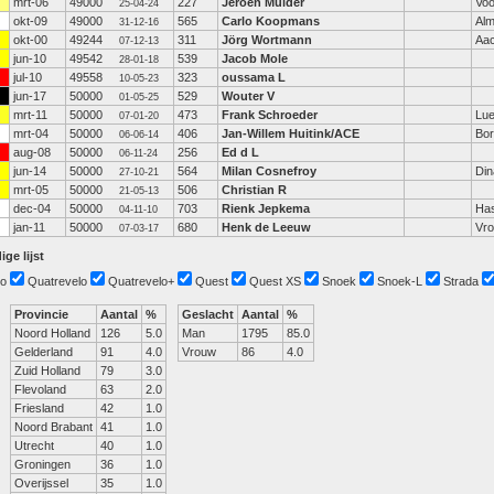
mrt-06
49000
227
Jeroen Mulder
Voo
25-04-24
okt-09
49000
565
Carlo Koopmans
Alm
31-12-16
okt-00
49244
311
Jörg Wortmann
Aa
07-12-13
jun-10
49542
539
Jacob Mole
28-01-18
jul-10
49558
323
oussama L
10-05-23
jun-17
50000
529
Wouter V
01-05-25
mrt-11
50000
473
Frank Schroeder
Lu
07-01-20
mrt-04
50000
406
Jan-Willem Huitink/ACE
Bor
06-06-14
aug-08
50000
256
Ed d L
06-11-24
jun-14
50000
564
Milan Cosnefroy
Din
27-10-21
mrt-05
50000
506
Christian R
21-05-13
dec-04
50000
703
Rienk Jepkema
Has
04-11-10
jan-11
50000
680
Henk de Leeuw
Vr
07-03-17
ige lijst
o
Quatrevelo
Quatrevelo+
Quest
Quest XS
Snoek
Snoek-L
Strada
Provincie
Aantal
%
Geslacht
Aantal
%
Noord Holland
126
5.0
Man
1795
85.0
Gelderland
91
4.0
Vrouw
86
4.0
Zuid Holland
79
3.0
Flevoland
63
2.0
Friesland
42
1.0
Noord Brabant
41
1.0
Utrecht
40
1.0
Groningen
36
1.0
Overijssel
35
1.0