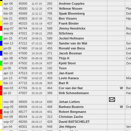
apr-06
45000
282
Andrew Cupples
11-07-19
feb-13
45000
474
Volkmar Nissen
Pla
31-12-20
feb-08
45069
785
Sjaak Bloemberg
Del
12-11-12
feb-21
45803
701
Ben Vissers
Hip
28-07-26
mrt-10
46315
437
Frank Binder
01-01-19
aug-07
46744
588
Jimmy Hendrickx
Beg
26-03-14
mei-06
47021
259
StSchiwy
As
27-06-21
jan-15
47143
589
Jockel Hofmann
29-09-21
mei-13
47212
460
Sander van de Wal
So
07-12-21
jul-09
47460
455
Ronald van Bezu
Le
07-04-18
feb-10
47500
271
Jacob Bosman
Ge
10-10-24
apr-08
47500
356
Thijs K
Cu
05-06-19
mrt-18
47502
637
Kjeld Sloot
Ze
31-05-24
jul-05
47505
192
Toon
04-03-26
apr-13
47513
428
Jan-Karel
07-07-22
jun-13
47700
459
Levin Karaca
Mü
14-02-22
feb-13
47715
303
Bart R
31-03-26
mei-03
47755
464
Cor van der Nat
W
Bar
26-11-11
jul-10
47937
389
Drik Schmedemann
Ha
25-10-20
nov-08
48000
690
Johan Liefers
01-09-14
aug-05
48006
468
Barbara Buatois
W
Dra
03-03-14
aug-15
48177
441
Robert Bergmann
04-09-24
mrt-08
48244
313
Christian Zache
31-12-20
sep-07
48260
429
David BATSCHELET
08-02-17
jun-04
48301
948
Jim Hilgers
Ven
28-08-08