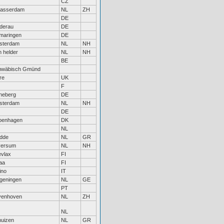
CZ
lasserdam
NL
ZH
DE
derau
DE
maringen
DE
sterdam
NL
NH
 helder
NL
NH
BE
hwäbisch Gmünd
re
UK
F
neberg
DE
sterdam
NL
NH
DE
penhagen
DK
NL
dde
NL
GR
versum
NL
NH
vlax
FI
aa
FI
ino
IT
geningen
NL
GE
PT
venhoven
NL
ZH
NL
huizen
NL
GR