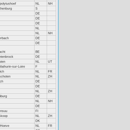
polytushoef
NL
NH
thenburg
S
DE
DE
DE
NL
NL
NH
erbach
DE
DE
acht
BE
etenbrock
DE
uten
NL
UT
Mathurin-sur-Loire
F
ich
NL
FR
schoten
NL
ZH
ch
DE
DE
NL
ZH
iburg
DE
NL
NH
DE
ensuu
FI
skoop
NL
ZH
DK
 Hoeve
NL
FR