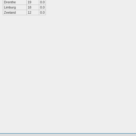
Drenthe
19
0.0
Limburg
18
0.0
Zeeland
12
0.0