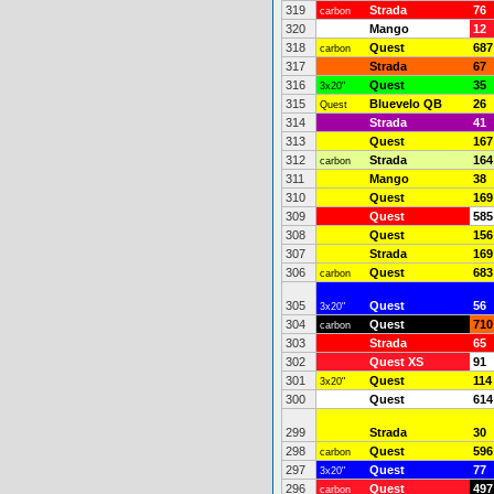
319
Strada
76
carbon
320
Mango
12
318
Quest
687
carbon
317
Strada
67
316
Quest
35
3x20"
315
Bluevelo QB
26
Quest
314
Strada
41
313
Quest
167
312
Strada
164
carbon
311
Mango
38
310
Quest
169
309
Quest
585
308
Quest
156
307
Strada
169
306
Quest
683
carbon
305
Quest
56
3x20"
304
Quest
710
carbon
303
Strada
65
302
Quest XS
91
301
Quest
114
3x20"
300
Quest
614
299
Strada
30
298
Quest
596
carbon
297
Quest
77
3x20"
296
Quest
497
carbon