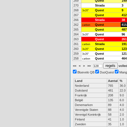
269
Quest
149
270
Strada
3
268
Quest
9
3x20"
267
Quest
412
266
Strada
38
262
Quest
815
carbon
265
Quest
487
264
Quest
96
3x20"
263
Quest
261
261
Strada
191
carbon
260
Quest
123
3x20"
259
Quest
121
3x20"
258
Quest
464
carbon
<<
<
>
>>
volled
Bluevelo QB
DuoQuest
Mang
Land
Aantal
%
Nederland
765
36.0
Duitsland
481
22.0
Frankrijk
208
9.0
België
135
6.0
Denemarken
89
4.0
Verenigde Staten
88
4.0
Verenigd Koninkrijk
58
2.0
Finland
41
1.0
Zweden
35
1.0