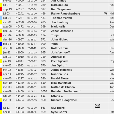
mei-03
40000
194
Jan Klimos
16-07-20
jul-07
40001
289
Marc de Roo
Alb
12-01-19
sep-13
40127
317
Ralf Siegmann
20-03-24
jul-03
40241
466
Rainer Rauschenberg
W
Nid
09-09-10
okt-01
40247
431
Thomas Merten
Sig
09-07-09
mei-01
40278
495
Jan Limburg
Am
08-02-08
aug-08
40472
389
Mario celie
Den
07-04-17
dec-06
40524
469
Johan Janssens
03-03-14
mei-04
40600
174
Tonja
Sc
01-10-23
dec-16
40987
572
John Highet
Wa
20-11-22
feb-14
41000
900
Yann
09-12-17
dec-00
41000
285
Rolf Schreur
Pin
26-11-12
jan-11
41000
845
Joris Verhoeff
Am
12-02-15
apr-11
41010
719
Andreas M
02-01-16
jun-13
41100
379
Ole Stigaard
Co
20-06-22
mei-02
41160
570
Jan Ophoff
05-05-08
mrt-18
41185
939
Jantje Migchels
We
11-03-22
apr-14
41245
983
Maarten Bos
Hil
08-10-17
mei-06
41297
520
Harald Slotte
Kve
21-12-12
nov-10
41340
610
Mika Hanninen
Vat
22-07-16
mei-03
41370
400
Matteo de Chirico
Tor
08-12-11
mei-09
41400
1054
Reindert Stellingwerff
Wa
29-08-12
jun-20
41420
813
Duarte C
20-09-24
mei-11
41494
950
Richard Hoogeveen
Ze
02-01-15
jul-13
41500
563
Sjef Buiks
09-09-19
apr-03
41753
969
Sybe Gorter
Uit
01-11-06