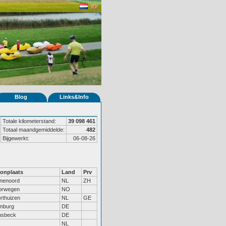
Blog
Links&Info
Totale kilometerstand:
39 098 461
Totaal maandgemiddelde:
482
Bijgewerkt:
06-08-26
onplaats
Land
Prv
nenoord
NL
ZH
orwegen
NO
rthuizen
NL
GE
mburg
DE
nsbeck
DE
NL