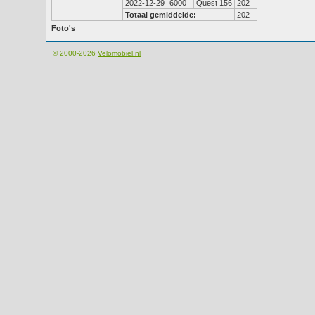
2022-12-29
6000
Quest 156
202
Totaal gemiddelde:
202
Foto's
© 2000-2026
Velomobiel.nl