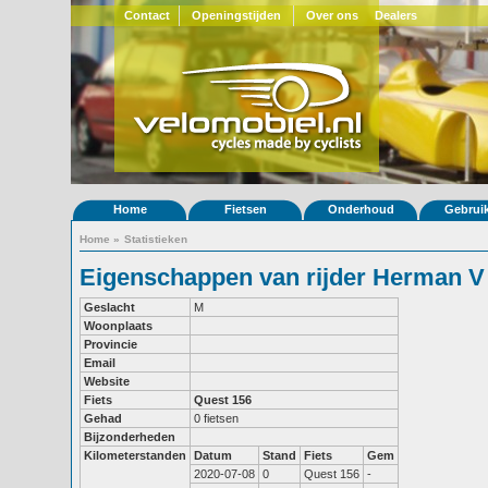
Contact
Openingstijden
Over ons
Dealers
Home
Fietsen
Onderhoud
Gebrui
Home
»
Statistieken
Eigenschappen van rijder Herman V
Geslacht
M
Woonplaats
Provincie
Email
Website
Fiets
Quest 156
Gehad
0 fietsen
Bijzonderheden
Kilometerstanden
Datum
Stand
Fiets
Gem
2020-07-08
0
Quest 156
-