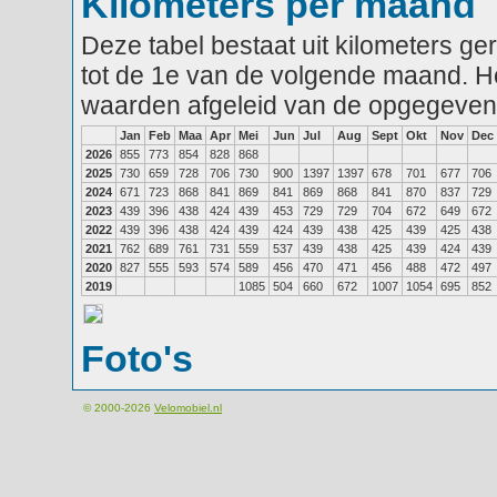
Kilometers per maand
Deze tabel bestaat uit kilometers g
tot de 1e van de volgende maand. He
waarden afgeleid van de opgegeven
Jan
Feb
Maa
Apr
Mei
Jun
Jul
Aug
Sept
Okt
Nov
Dec
2026
855
773
854
828
868
2025
730
659
728
706
730
900
1397
1397
678
701
677
706
2024
671
723
868
841
869
841
869
868
841
870
837
729
2023
439
396
438
424
439
453
729
729
704
672
649
672
2022
439
396
438
424
439
424
439
438
425
439
425
438
2021
762
689
761
731
559
537
439
438
425
439
424
439
2020
827
555
593
574
589
456
470
471
456
488
472
497
2019
1085
504
660
672
1007
1054
695
852
Foto's
© 2000-2026
Velomobiel.nl