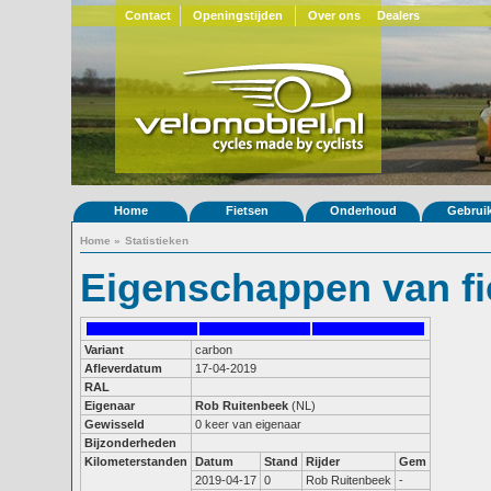
Contact
Openingstijden
Over ons
Dealers
Home
Fietsen
Onderhoud
Gebrui
Home
»
Statistieken
Eigenschappen van fi
Variant
carbon
Afleverdatum
17-04-2019
RAL
Eigenaar
Rob Ruitenbeek
(NL)
Gewisseld
0 keer van eigenaar
Bijzonderheden
Kilometerstanden
Datum
Stand
Rijder
Gem
2019-04-17
0
Rob Ruitenbeek
-