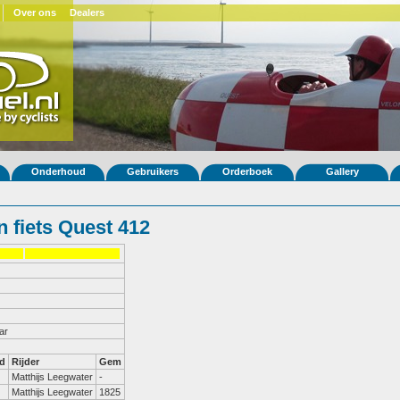
Over ons
Dealers
Onderhoud
Gebruikers
Orderboek
Gallery
 fiets Quest 412
ar
d
Rijder
Gem
Matthijs Leegwater
-
Matthijs Leegwater
1825