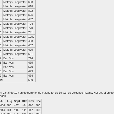
Matthijs Leegwater
668
Matthijs Leegwater
618
Matthijs Leegwater
822
Matthijs Leegwater
626
Matthijs Leegwater
447
0
Matthijs Leegwater
704
3
Matthijs Leegwater
770
0
Matthijs Leegwater
741
1
Matthijs Leegwater
1059
0
Matthijs Leegwater
468
0
Matthijs Leegwater
487
0
Matthijs Leegwater
425
0
Matthijs Leegwater
691
7
Bart Vos
714
6
Bart Vos
475
0
Bart Vos
579
0
Bart Vos
473
2
Bart Vos
474
de:
539
den vanaf de 1e van de betreffende maand tot de 1e van de volgende maand. Het betreffen g
anden.
Jul
Aug
Sept
Okt
Nov
Dec
484
483
467
484
468
483
483
483
468
484
467
484