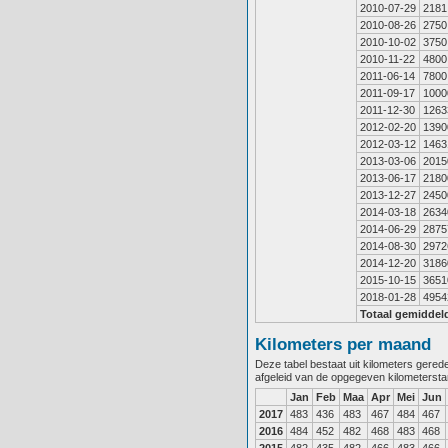
2010-07-29
2181
2010-08-26
2750
2010-10-02
3750
2010-11-22
4800
2011-06-14
7800
2011-09-17
1000
2011-12-30
1263
2012-02-20
1390
2012-03-12
1463
2013-03-06
2015
2013-06-17
2180
2013-12-27
2450
2014-03-18
2634
2014-06-29
2875
2014-08-30
2972
2014-12-20
3186
2015-10-15
3651
2018-01-28
4954
Totaal gemiddel
Kilometers per maand
Deze tabel bestaat uit kilometers gere
afgeleid van de opgegeven kilometerst
Jan
Feb
Maa
Apr
Mei
Jun
2017
483
436
483
467
484
467
2016
484
452
482
468
483
468