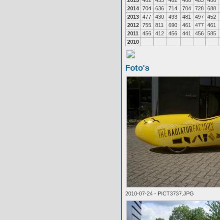
2015
482
435
482
466
483
466
2014
704
636
714
704
728
688
2013
477
430
493
481
497
452
2012
755
811
690
461
477
461
2011
456
412
456
441
456
585
2010
Foto's
2010-07-24 - PICT3737.JPG