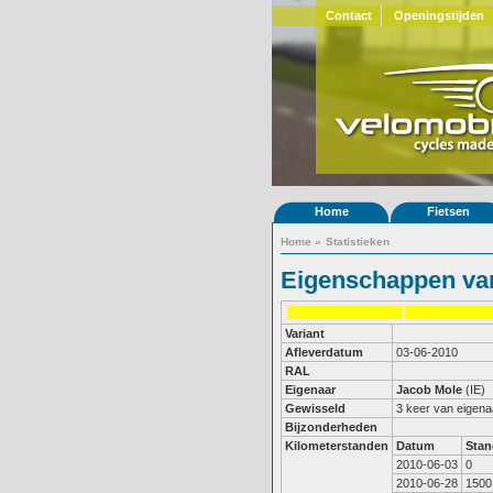
Contact
Openingstijden
Home
Fietsen
Home
»
Statistieken
Eigenschappen van
Variant
Afleverdatum
03-06-2010
RAL
Eigenaar
Jacob Mole
(IE)
Gewisseld
3 keer van eigena
Bijzonderheden
Kilometerstanden
Datum
Stan
2010-06-03
0
2010-06-28
1500