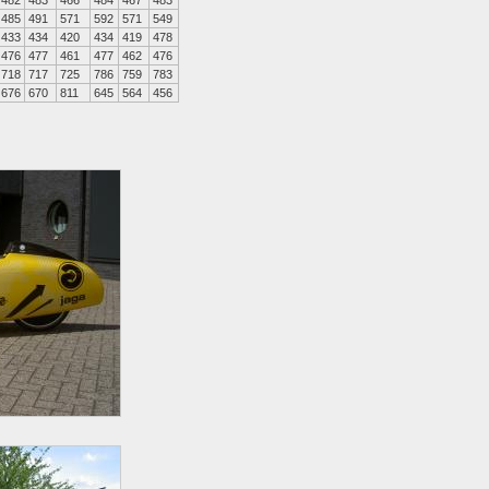
482
483
466
484
467
483
485
491
571
592
571
549
433
434
420
434
419
478
476
477
461
477
462
476
718
717
725
786
759
783
676
670
811
645
564
456