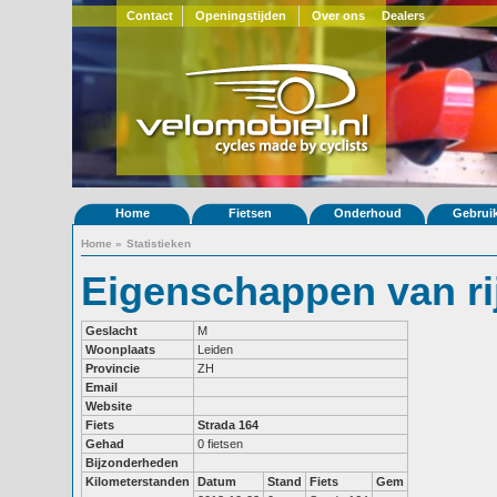
Contact
Openingstijden
Over ons
Dealers
Home
Fietsen
Onderhoud
Gebrui
Home
»
Statistieken
Eigenschappen van r
Geslacht
M
Woonplaats
Leiden
Provincie
ZH
Email
Website
Fiets
Strada 164
Gehad
0 fietsen
Bijzonderheden
Kilometerstanden
Datum
Stand
Fiets
Gem