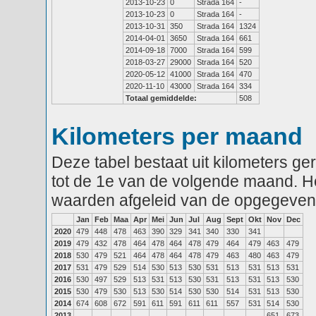
2013-10-23
0
Strada 164
-
2013-10-23
0
Strada 164
-
2013-10-31
350
Strada 164
1324
2014-04-01
3650
Strada 164
661
2014-09-18
7000
Strada 164
599
2018-03-27
29000
Strada 164
520
2020-05-12
41000
Strada 164
470
2020-11-10
43000
Strada 164
334
Totaal gemiddelde:
508
Kilometers per maand
Deze tabel bestaat uit kilometers g
tot de 1e van de volgende maand. He
waarden afgeleid van de opgegeven
Jan
Feb
Maa
Apr
Mei
Jun
Jul
Aug
Sept
Okt
Nov
Dec
2020
479
448
478
463
390
329
341
340
330
341
2019
479
432
478
464
478
464
478
479
464
479
463
479
2018
530
479
521
464
478
464
478
479
463
480
463
479
2017
531
479
529
514
530
513
530
531
513
531
513
531
2016
530
497
529
513
531
513
530
531
513
531
513
530
2015
530
479
530
513
530
514
530
530
514
531
513
530
2014
674
608
672
591
611
591
611
611
557
531
514
530
2013
651
673