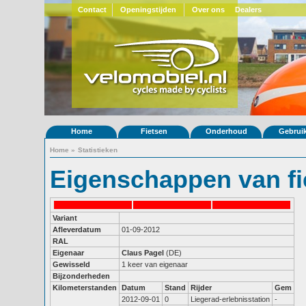
Contact
Openingstijden
Over ons
Dealers
Home
Fietsen
Onderhoud
Gebrui
Home
»
Statistieken
Eigenschappen van fi
Variant
Afleverdatum
01-09-2012
RAL
Eigenaar
Claus Pagel
(DE)
Gewisseld
1 keer van eigenaar
Bijzonderheden
Kilometerstanden
Datum
Stand
Rijder
Gem
2012-09-01
0
Liegerad-erlebnisstation
-