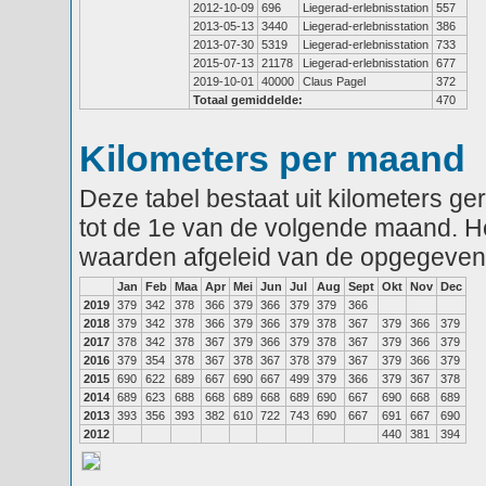
2012-10-09
696
Liegerad-erlebnisstation
557
2013-05-13
3440
Liegerad-erlebnisstation
386
2013-07-30
5319
Liegerad-erlebnisstation
733
2015-07-13
21178
Liegerad-erlebnisstation
677
2019-10-01
40000
Claus Pagel
372
Totaal gemiddelde:
470
Kilometers per maand
Deze tabel bestaat uit kilometers g
tot de 1e van de volgende maand. He
waarden afgeleid van de opgegeven
Jan
Feb
Maa
Apr
Mei
Jun
Jul
Aug
Sept
Okt
Nov
Dec
2019
379
342
378
366
379
366
379
379
366
2018
379
342
378
366
379
366
379
378
367
379
366
379
2017
378
342
378
367
379
366
379
378
367
379
366
379
2016
379
354
378
367
378
367
378
379
367
379
366
379
2015
690
622
689
667
690
667
499
379
366
379
367
378
2014
689
623
688
668
689
668
689
690
667
690
668
689
2013
393
356
393
382
610
722
743
690
667
691
667
690
2012
440
381
394