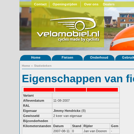
Contact
Openingstijden
Over ons
Dealers
Home
Fietsen
Onderhoud
Gebrui
Home
»
Statistieken
Eigenschappen van fi
Variant
Afleverdatum
11-08-2007
RAL
Eigenaar
Jimmy Hendrickx
(B)
Gewisseld
2 keer van eigenaar
Bijzonderheden
Kilometerstanden
Datum
Stand
Rijder
Gem
2007-08-11
0
Jan van Dooren
-