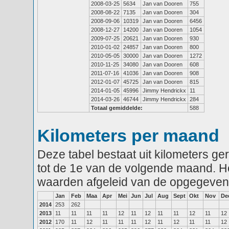
2008-03-25
5634
Jan van Dooren
755
2008-08-22
7135
Jan van Dooren
304
2008-09-06
10319
Jan van Dooren
6456
2008-12-27
14200
Jan van Dooren
1054
2009-07-25
20621
Jan van Dooren
930
2010-01-02
24857
Jan van Dooren
800
2010-05-05
30000
Jan van Dooren
1272
2010-11-25
34080
Jan van Dooren
608
2011-07-16
41036
Jan van Dooren
908
2012-01-07
45725
Jan van Dooren
815
2014-01-05
45996
Jimmy Hendrickx
11
2014-03-26
46744
Jimmy Hendrickx
284
Totaal gemiddelde:
588
Kilometers per maand
Deze tabel bestaat uit kilometers g
tot de 1e van de volgende maand. He
waarden afgeleid van de opgegeven
Jan
Feb
Maa
Apr
Mei
Jun
Jul
Aug
Sept
Okt
Nov
De
2014
253
262
2013
11
11
11
11
12
11
12
11
11
12
11
12
2012
170
11
12
11
11
11
12
11
12
11
11
12