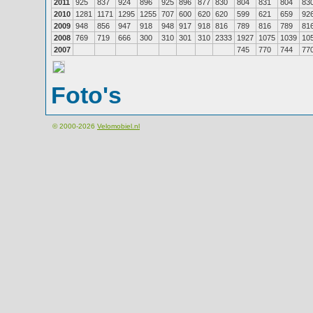
2011
925
837
924
896
925
896
877
830
804
831
804
83
2010
1281
1171
1295
1255
707
600
620
620
599
621
659
92
2009
948
856
947
918
948
917
918
816
789
816
789
81
2008
769
719
666
300
310
301
310
2333
1927
1075
1039
10
2007
745
770
744
77
Foto's
© 2000-2026
Velomobiel.nl