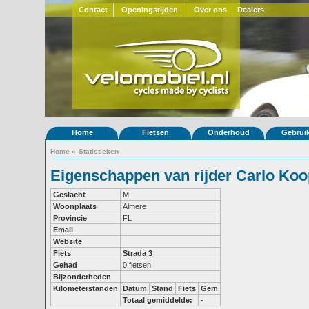
Contact
Openingstijden
Over ons
Dealers
Home
Fietsen
Onderhoud
Gebrui
Home
»
Statistieken
Eigenschappen van rijder Carlo Ko
Geslacht
M
Woonplaats
Almere
Provincie
FL
Email
Website
Fiets
Strada 3
Gehad
0 fietsen
Bijzonderheden
Kilometerstanden
Datum
Stand
Fiets
Gem
Totaal gemiddelde:
-