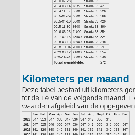
2010-07-28
0
Strada 33
-
2014-03-14
1835
Strada 33
42
2014-11-07
3600
Strada 33
226
2015-01-29
4600
Strada 33
366
2015-04-10
5600
Strada 33
429
2015-11-30
8600
Strada 33
390
2016-06-23
11000
Strada 33
354
2017-02-13
13500
Strada 33
324
2018-03-13
18000
Strada 33
348
2018-10-04
20000
Strada 33
297
2023-09-12
41000
Strada 33
354
2025-11-24
50000
Strada 33
340
Totaal gemiddelde:
272
Kilometers per maand
Deze tabel bestaat uit kilometers g
tot de 1e van de volgende maand. He
waarden afgeleid van de opgegeven
Jan
Feb
Maa
Apr
Mei
Jun
Jul
Aug
Sept
Okt
Nov
Dec
2025
347
313
347
335
347
336
347
347
336
348
2024
347
325
346
336
347
336
347
347
335
348
336
347
2023
361
326
360
349
361
349
361
361
341
347
336
347
2022
361
326
360
349
361
349
361
361
349
362
349
361