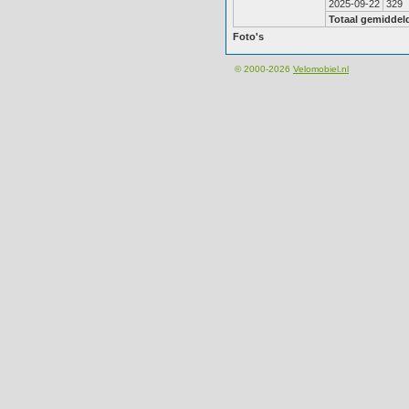
2025-09-22
329
Totaal gemiddel
Foto's
© 2000-2026
Velomobiel.nl