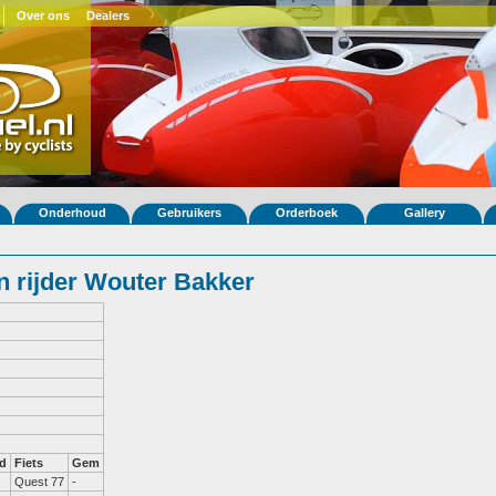
Over ons
Dealers
Onderhoud
Gebruikers
Orderboek
Gallery
 rijder Wouter Bakker
d
Fiets
Gem
Quest 77
-