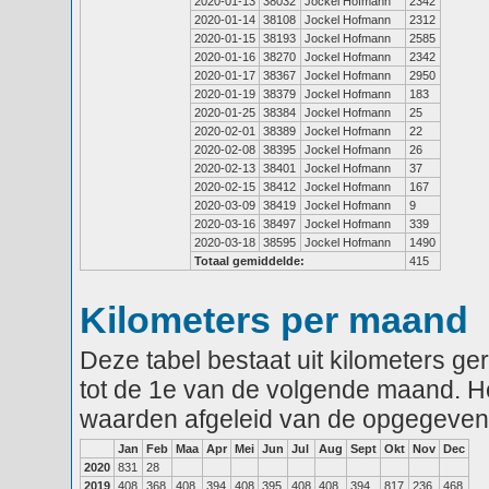
2020-01-13
38032
Jockel Hofmann
2342
2020-01-14
38108
Jockel Hofmann
2312
2020-01-15
38193
Jockel Hofmann
2585
2020-01-16
38270
Jockel Hofmann
2342
2020-01-17
38367
Jockel Hofmann
2950
2020-01-19
38379
Jockel Hofmann
183
2020-01-25
38384
Jockel Hofmann
25
2020-02-01
38389
Jockel Hofmann
22
2020-02-08
38395
Jockel Hofmann
26
2020-02-13
38401
Jockel Hofmann
37
2020-02-15
38412
Jockel Hofmann
167
2020-03-09
38419
Jockel Hofmann
9
2020-03-16
38497
Jockel Hofmann
339
2020-03-18
38595
Jockel Hofmann
1490
Totaal gemiddelde:
415
Kilometers per maand
Deze tabel bestaat uit kilometers g
tot de 1e van de volgende maand. He
waarden afgeleid van de opgegeven
Jan
Feb
Maa
Apr
Mei
Jun
Jul
Aug
Sept
Okt
Nov
Dec
2020
831
28
2019
408
368
408
394
408
395
408
408
394
817
236
468