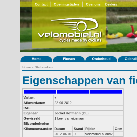
Contact
Openingstijden
Over ons
Dealers
Home
Fietsen
Onderhoud
Gebrui
Home
»
Statistieken
Eigenschappen van fi
Variant
+
Afleverdatum
22-06-2012
RAL
Eigenaar
Jockel Hofmann
(DE)
Gewisseld
1 keer van eigenaar
Bijzonderheden
Kilometerstanden
Datum
Stand
Rijder
Gem
2012-04-01
0
velomobiel.nl oud2
-