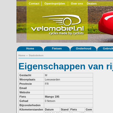
Contact
Openingstijden
Over ons
Dealers
Home
Fietsen
Onderhoud
Gebrui
Home
»
Statistieken
Eigenschappen van ri
Geslacht
M
Woonplaats
Leeuwarden
Provincie
FR
Email
Website
Fiets
Mango 195
Gehad
0 fietsen
Bijzonderheden
Kilometerstanden
Datum
Stand
Fiets
Gem