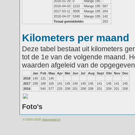
2016-01-29
0
Mango 195
-
2016-04-03
1210
Mango 195
567
2017-03-11
3505
Mango 195
204
2018-04-07
5340
Mango 195
142
Totaal gemiddelde:
203
Kilometers per maand
Deze tabel bestaat uit kilometers g
tot de 1e van de volgende maand. He
waarden afgeleid van de opgegeven
Jan
Feb
Maa
Apr
Mei
Jun
Jul
Aug
Sept
Okt
Nov
Dec
2018
145
131
145
2017
208
188
165
141
145
140
145
145
141
145
141
145
2016
540
577
225
208
201
208
208
201
209
201
208
Foto's
© 2000-2026
Velomobiel.nl