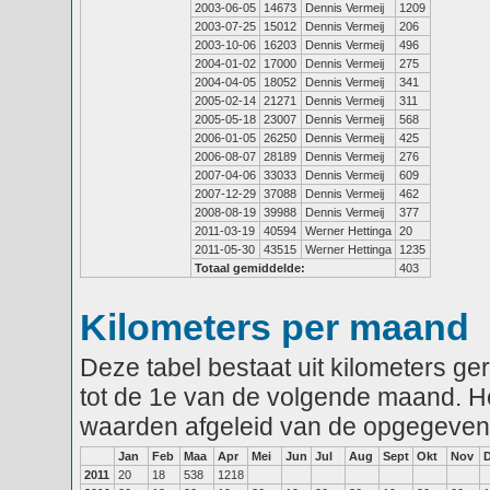
2003-06-05
14673
Dennis Vermeij
1209
2003-07-25
15012
Dennis Vermeij
206
2003-10-06
16203
Dennis Vermeij
496
2004-01-02
17000
Dennis Vermeij
275
2004-04-05
18052
Dennis Vermeij
341
2005-02-14
21271
Dennis Vermeij
311
2005-05-18
23007
Dennis Vermeij
568
2006-01-05
26250
Dennis Vermeij
425
2006-08-07
28189
Dennis Vermeij
276
2007-04-06
33033
Dennis Vermeij
609
2007-12-29
37088
Dennis Vermeij
462
2008-08-19
39988
Dennis Vermeij
377
2011-03-19
40594
Werner Hettinga
20
2011-05-30
43515
Werner Hettinga
1235
Totaal gemiddelde:
403
Kilometers per maand
Deze tabel bestaat uit kilometers g
tot de 1e van de volgende maand. He
waarden afgeleid van de opgegeven
Jan
Feb
Maa
Apr
Mei
Jun
Jul
Aug
Sept
Okt
Nov
2011
20
18
538
1218