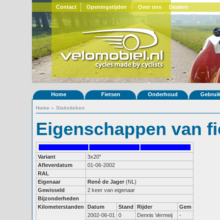
Contact
Openingstijden
Over ons
Dealers
Home
Fietsen
Onderhoud
Gebrui
Home
»
Statistieken
Eigenschappen van fi
Variant
3x20"
Afleverdatum
01-06-2002
RAL
Eigenaar
René de Jager
(NL)
Gewisseld
2 keer van eigenaar
Bijzonderheden
Kilometerstanden
Datum
Stand
Rijder
Gem
2002-06-01
0
Dennis Vermeij
-